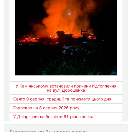
У Кам’янському встановили причини підтоплення
на вул. Дорошенка
Свято 9 серпня: традиції та прикмети цього дня
Гороскоп на 8 серпня 2026 року
У Дніпрі зникла безвісти 61-річна жінка
Доверяете ли Вы украинскому