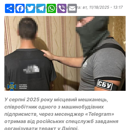
Ресурс
Facebook
Twitter
Telegram
WhatsApp
Viber
Email
Надіслав:
Александр Бугаев
, дата:
вт, 11/18/2025 - 13:17
У серпні 2025 року місцевий мешканець,
співробітник одного з машинобудівних
підприємств, через месенджер «Telegram»
отримав від російських спецслужб завдання
організувати теракт у Дніпрі.