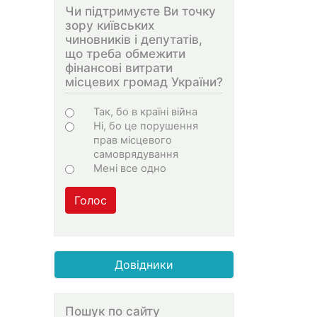
Чи підтримуєте Ви точку
зору київських
чиновників і депутатів,
що треба обмежити
фінансові витрати
місцевих громад України?
Варіанти
Так, бо в країні війна
Ні, бо це порушення
прав місцевого
самоврядування
Мені все одно
Голос
Довідники
Пошук по сайту