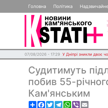
Основная навигация
Головна
Політика
Надзвичайн
07/08/2026 - 17:29
У Дніпрі зникли двоє чо
Судитимуть підл
побив 55-річног
Кам'янським
Ресурс
Facebook
Twitter
Telegram
WhatsApp
Viber
Email