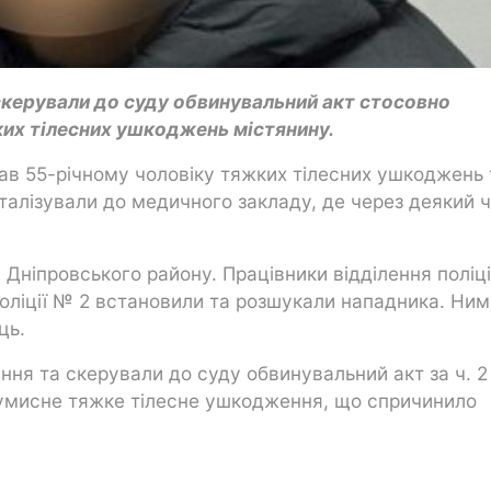
скерували до суду обвинувальний акт стосовно
ких тілесних ушкоджень містянину.
ав 55-річному чоловіку тяжких тілесних ушкоджень 
італізували до медичного закладу, де через деякий 
а Дніпровського району. Працівники відділення поліц
оліції № 2 встановили та розшукали нападника. Ним
ць.
ня та скерували до суду обвинувальний акт за ч. 2 
 умисне тяжке тілесне ушкодження, що спричинило