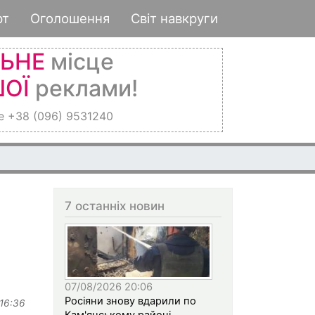
рт
Оголошення
Світ навкруги
ЛЬНЕ
місце
ОЇ
реклами!
е +38 (096) 9531240
7 останніх новин
07/08/2026 20:06
Росіяни знову вдарили по
 16:36
Кам'янському районі