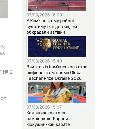
07/08/2026 16:00
У Кам’янському районі
судитимуть підлітків, які
обкрадали автівки
та
час
07/08/2026 15:40
Вчитель із Кам’янського став
ії № 2
півфіналістом премії Global
Teacher Prize Ukraine 2026
ст.
07/08/2026 15:07
Кам’янчанка стала
чемпіонкою Європи з
кіокушин-кан карате