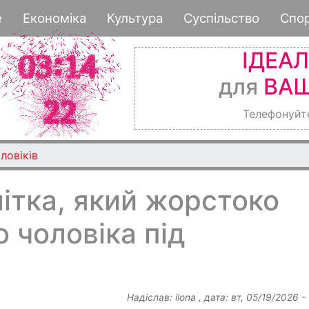
Перейти
е
Економіка
Культура
Суспільство
Спо
до
основного
ІДЕА
вмісту
для
ВАШ
Телефонуйт
ловіків
ітка, який жорстоко
о чоловіка під
Надіслав:
ilona
, дата:
вт, 05/19/2026 -