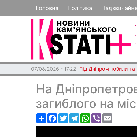
Основная навигация
Головна
Політика
Надзвичайн
07/08/2026 - 17:22
Під Дніпром побили та
На Дніпропетров
загиблого на міс
Ресурс
Facebook
Twitter
Telegram
WhatsApp
Viber
Email