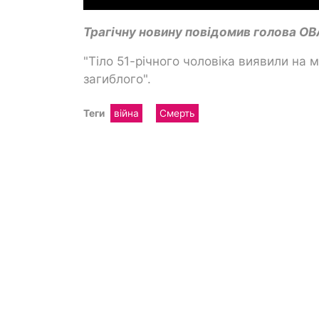
Трагічну новину повідомив голова О
"Тіло 51-річного чоловіка виявили на м
загиблого".
Теги
війна
Смерть