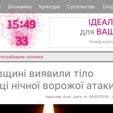
Перейти
е
Економіка
Культура
Суспільство
Спо
до
основного
ІДЕА
вмісту
для
ВАШ
Телефонуйт
 пограбували чоловіка
щині виявили тіло
ці нічної ворожої атак
Надіслав:
ilona
, дата:
пт, 06/05/2026 -