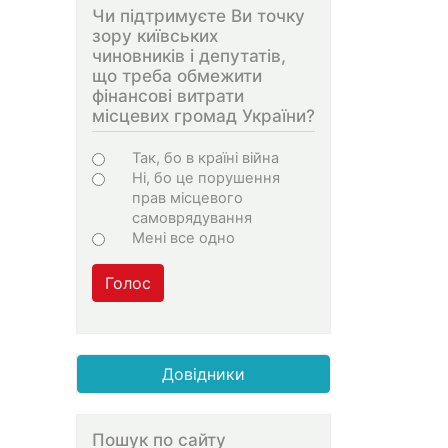
Чи підтримуєте Ви точку
зору київських
чиновників і депутатів,
що треба обмежити
фінансові витрати
місцевих громад України?
Варіанти
Так, бо в країні війна
Ні, бо це порушення
прав місцевого
самоврядування
Мені все одно
Голос
Довідники
Пошук по сайту