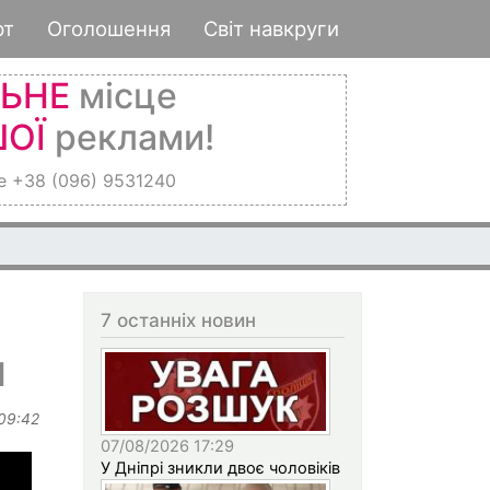
рт
Оголошення
Світ навкруги
ЛЬНЕ
місце
ОЇ
реклами!
е +38 (096) 9531240
7 останніх новин
и
 09:42
07/08/2026 17:29
У Дніпрі зникли двоє чоловіків