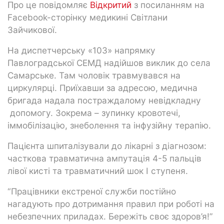
Про це повідомляє
Відкритий
з посиланням на
Facebook-сторінку медикині Світлани
Зайчикової.
На диспетчерську «103» напрямку
Павлоградської СЕМД надійшов виклик до села
Самарське. Там чоловік травмувався на
циркулярці. Приїхавши за адресою, медична
бригада надала постраждалому невідкладну
допомогу. Зокрема – зупинку кровотечі,
іммобілізацію, знеболення та інфузійну терапію.
Пацієнта шпиталізували до лікарні з діагнозом:
часткова травматична ампутація 4-5 пальців
лівої кисті та травматичний шок І ступеня.
“Працівники екстреної служби постійно
нагадують про дотримання правил при роботі на
небезпечних приладах. Бережіть своє здоров’я!”