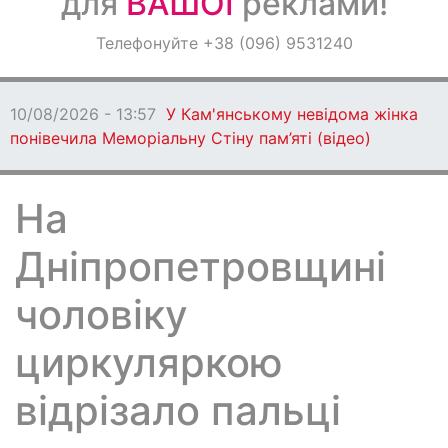
для
ВАШОЇ
реклами!
Оголошення
Телефонуйте +38 (096) 9531240
Світ навкруги
10/08/2026 - 13:57
У Кам'янському невідома жінка
понівечила Меморіальну Стіну пам’яті (відео)
На
Дніпропетровщині
чоловіку
циркуляркою
відрізало пальці