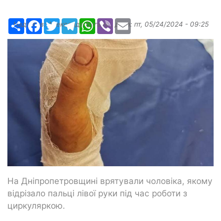
Ресурс
Facebook
Twitter
Telegram
WhatsApp
Viber
Email
Надіслав:
Александр Бугаев
, дата:
пт, 05/24/2024 - 09:25
На Дніпропетровщині врятували чоловіка, якому
відрізало пальці лівої руки під час роботи з
циркуляркою.