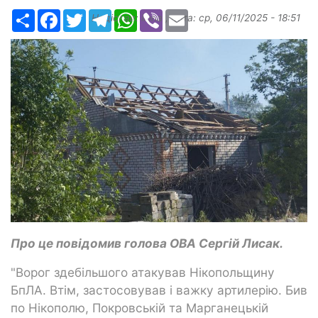
Ресурс
Facebook
Twitter
Telegram
WhatsApp
Viber
Email
Надіслав:
ilona
, дата:
ср, 06/11/2025 - 18:51
Про це повідомив голова ОВА Сергій Лисак.
"Ворог здебільшого атакував Нікопольщину
БпЛА. Втім, застосовував і важку артилерію. Бив
по Нікополю, Покровській та Марганецькій