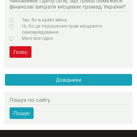
чиновників і депутатів, що треба обмежити
фінансові витрати місцевих громад України?
Варіанти
Так, бо в країні війна
Ні, бо це порушення прав місцевого
самоврядування
Мені все одно
Голос
Довідники
Пошук по сайту
Пошук