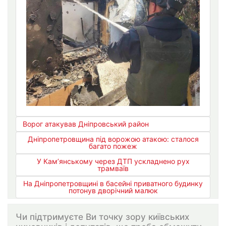
Ворог атакував Дніпровський район
Дніпропетровщина під ворожою атакою: сталося
багато пожеж
У Кам’янському через ДТП ускладнено рух
трамваїв
На Дніпропетровщині в басейні приватного будинку
потонув дворічний малюк
Чи підтримуєте Ви точку зору київських