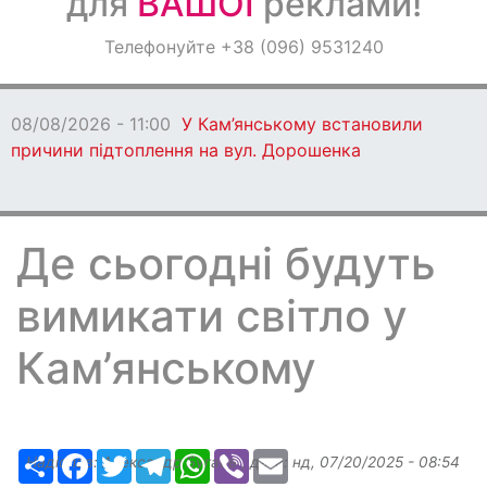
для
ВАШОЇ
реклами!
Оголошення
Телефонуйте +38 (096) 9531240
Світ навкруги
08/08/2026 - 11:00
У Кам’янському встановили
причини підтоплення на вул. Дорошенка
Де сьогодні будуть
вимикати світло у
Кам’янському
Ресурс
Facebook
Twitter
Telegram
WhatsApp
Viber
Email
Надіслав:
Александр Бугаев
, дата:
нд, 07/20/2025 - 08:54