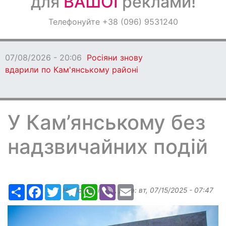
для
ВАШОЇ
реклами!
Оголошення
Телефонуйте +38 (096) 9531240
Світ навкруги
07/08/2026 - 20:06
Росіяни знову
вдарили по Кам'янському районі
У Кам’янському без
надзвичайних подій
Ресурс
Facebook
Twitter
Telegram
WhatsApp
Viber
Email
Надіслав:
ilona
, дата:
вт, 07/15/2025 - 07:47