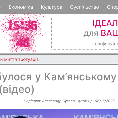
Перейти
е
Економіка
Культура
Суспільство
Спо
до
основного
ІДЕА
вмісту
для
ВАШ
Телефонуйт
и миття тротуарів
булося у Кам’янському
(відео)
Надіслав:
Александр Бугаев
, дата:
нд, 06/15/2025 -