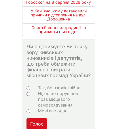
Гороскоп на 8 серпня 2026 року
У Кам’янському встановили
причини підтоплення на вул.
Дорошенка
Свято 9 серпня: традиції та
прикмети цього дня
Чи підтримуєте Ви точку
зору київських
чиновників і депутатів,
що треба обмежити
фінансові витрати
місцевих громад України?
Варіанти
Так, бо в країні війна
Ні, бо це порушення
прав місцевого
самоврядування
Мені все одно
Голос