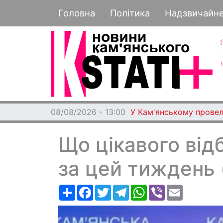
Основная навигация
Головна
Політика
Надзвичайн
08/08/2026 - 13:00
У Кам'янському провел
Що цікавого від
за цей тиждень 
Ресурс
Facebook
Twitter
Telegram
WhatsApp
Viber
Email