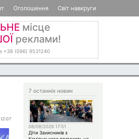
рт
Оголошення
Світ навкруги
ЛЬНЕ
місце
ОЇ
реклами!
е +38 (096) 9531240
7 останніх новин
 12:07
08/08/2026 17:51
Діти Захисників з
Кам’янського прямують на