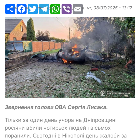
Ресурс
Facebook
Twitter
Telegram
WhatsApp
Viber
Email
Надіслав:
Александр Бугаев
, дата:
чт, 08/07/2025 - 13:17
Звернення голови ОВА Сергія Лисака.
Тільки за один день учора на Дніпровщині
росіяни вбили чотирьох людей і вісьмох
поранили. Сьогодні в Нікополі день жалоби за