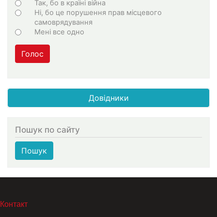
Варіанти
Так, бо в країні війна
Ні, бо це порушення прав місцевого
самоврядування
Мені все одно
Голос
Довідники
Пошук по сайту
Пошук
МЕНЮ В ПОДВАЛЕ
Контакт