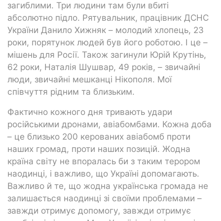
загиблими. Три людини там були вбиті
абсолютно підло. Рятувальник, працівник ДСНС
України Данило Хижняк – молодий хлопець, 23
роки, порятунок людей був його роботою. І це –
мішень для Росії. Також загинули Юрій Крутінь,
62 роки, Наталія Шушвар, 49 років, – звичайні
люди, звичайні мешканці Нікополя. Мої
співчуття рідним та близьким.
Фактично кожного дня тривають удари
російськими дронами, авіабомбами. Кожна доба
– це близько 200 керованих авіабомб проти
наших громад, проти наших позицій. Жодна
країна світу не впоралась би з таким терором
наодинці, і важливо, що Україні допомагають.
Важливо й те, що жодна українська громада не
залишається наодинці зі своїми проблемами –
завжди отримує допомогу, завжди отримує