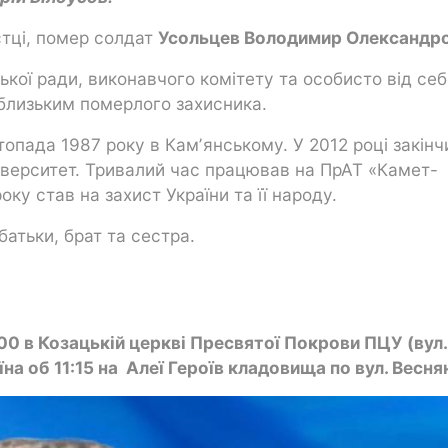
стці, помер солдат
Усольцев Володимир Олександро
іської ради, виконавчого комітету та особисто від се
 близьким померлого захисника.
пада 1987 року в Камʼянському. У 2012 році закінч
іверситет. Тривалий час працював на ПрАТ «Камет-
оку став на захист України та її народу.
атьки, брат та сестра.
00 в Козацькій церкві Пресвятої Покрови ПЦУ (вул.
на об 11:15 на Алеї Героїв кладовища по вул. Веснян