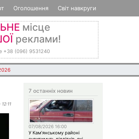
рт
Оголошення
Світ навкруги
ЛЬНЕ
місце
ОЇ
реклами!
е +38 (096) 9531240
 2026
7 останніх новин
 12:11
07/08/2026 16:00
У Кам’янському районі
судитимуть підлітків, які