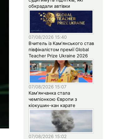
обкрадали автівки
07/08/2026 15:40
Вчитель із Кам’янського став
півфіналістом премії Global
Teacher Prize Ukraine 2026
07/08/2026 15:07
Кам’янчанка стала
чемпіонкою Європи з
кіокушин-кан карате
07/08/2026 15:02