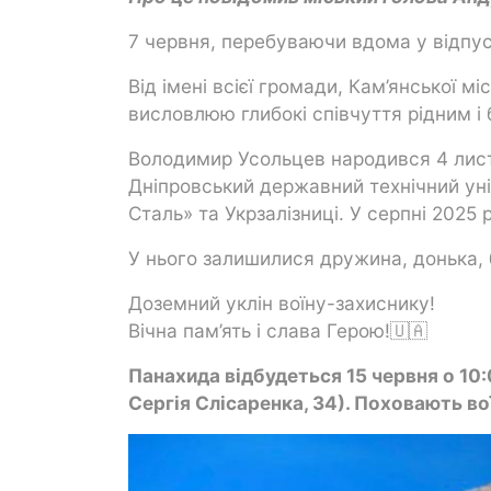
7 червня, перебуваючи вдома у відпу
Від імені всієї громади, Кам’янської м
висловлюю глибокі співчуття рідним і
Володимир Усольцев народився 4 листо
Дніпровський державний технічний ун
Сталь» та Укрзалізниці. У серпні 2025 р
У нього залишилися дружина, донька, б
Доземний уклін воїну-захиснику!
Вічна пам’ять і слава Герою!🇺🇦
Панахида відбудеться 15 червня о 10:
Сергія Слісаренка, 34). Поховають вої