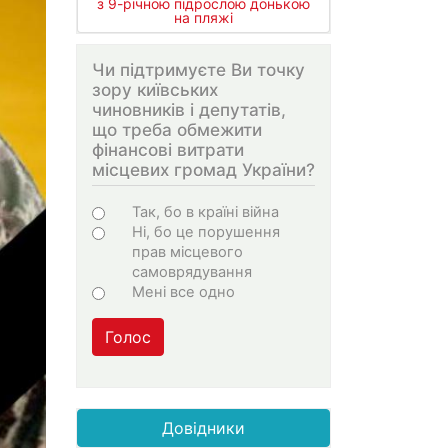
з 9-річною підрослою донькою
на пляжі
Чи підтримуєте Ви точку
зору київських
чиновників і депутатів,
що треба обмежити
фінансові витрати
місцевих громад України?
Варіанти
Так, бо в країні війна
Ні, бо це порушення
прав місцевого
самоврядування
Мені все одно
Голос
Довідники