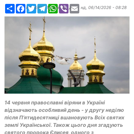
Ресурс
Facebook
Twitter
Telegram
WhatsApp
Viber
Email
Надіслав:
Margarita
, дата:
нд, 06/14/2026 - 08:28
14 червня православні віряни в Україні
відзначають особливий день - у другу неділю
після П’ятидесятниці вшановують Всіх святих
землі Української. Також цього дня згадують
святого пророка Єлисея, одного з