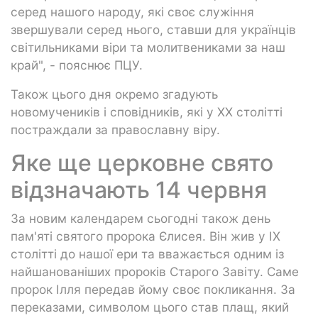
серед нашого народу, які своє служіння
звершували серед нього, ставши для українців
світильниками віри та молитвениками за наш
край", - пояснює ПЦУ.
Також цього дня окремо згадують
новомучеників і сповідників, які у XX столітті
постраждали за православну віру.
Яке ще церковне свято
відзначають 14 червня
За новим календарем сьогодні також день
пам'яті святого пророка Єлисея. Він жив у IX
столітті до нашої ери та вважається одним із
найшанованіших пророків Старого Завіту. Саме
пророк Ілля передав йому своє покликання. За
переказами, символом цього став плащ, який