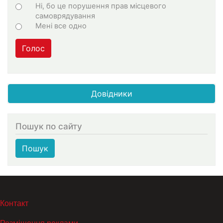
Ні, бо це порушення прав місцевого
самоврядування
Мені все одно
Голос
Довідники
Пошук по сайту
Пошук
МЕНЮ В ПОДВАЛЕ
Контакт
Розміщення реклами