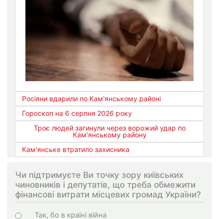
Росіяни вдарили по Кам'янському районі
Гороскоп на 6 серпня 2026 року
Троє людей загинули через ворожий удар по
Кам'янському району
Кам'янське втратило захисника
Чи підтримуєте Ви точку зору київських
чиновників і депутатів, що треба обмежити
фінансові витрати місцевих громад України?
Варіанти
Так, бо в країні війна