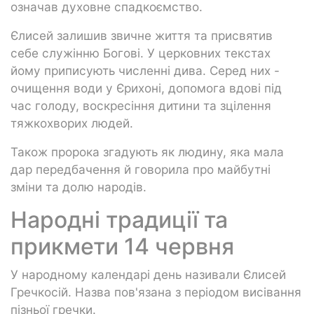
означав духовне спадкоємство.
Єлисей залишив звичне життя та присвятив
себе служінню Богові. У церковних текстах
йому приписують численні дива. Серед них -
очищення води у Єрихоні, допомога вдові під
час голоду, воскресіння дитини та зцілення
тяжкохворих людей.
Також пророка згадують як людину, яка мала
дар передбачення й говорила про майбутні
зміни та долю народів.
Народні традиції та
прикмети 14 червня
У народному календарі день називали Єлисей
Гречкосій. Назва пов'язана з періодом висівання
пізньої гречки.