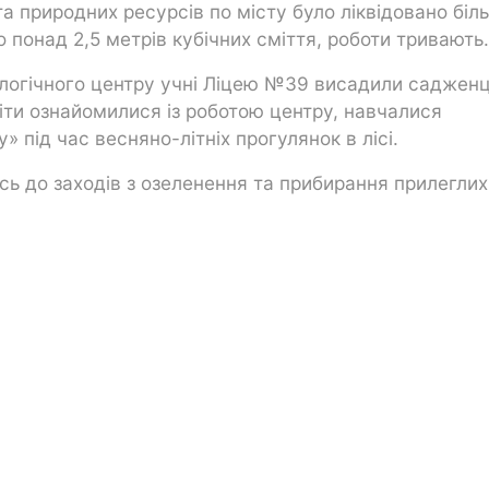
а природних ресурсів по місту було ліквідовано біл
 понад 2,5 метрів кубічних сміття, роботи тривають.
ологічного центру учні Ліцею №39 висадили садженц
діти ознайомилися із роботою центру, навчалися
 під час весняно-літніх прогулянок в лісі.
ь до заходів з озеленення та прибирання прилеглих