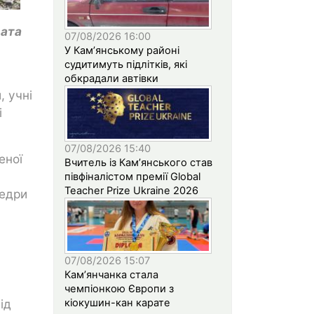
дата
07/08/2026 16:00
У Кам’янському районі
судитимуть підлітків, які
обкрадали автівки
, учні
і
07/08/2026 15:40
еної
Вчитель із Кам’янського став
півфіналістом премії Global
Teacher Prize Ukraine 2026
федри
07/08/2026 15:07
Кам’янчанка стала
чемпіонкою Європи з
кіокушин-кан карате
ід