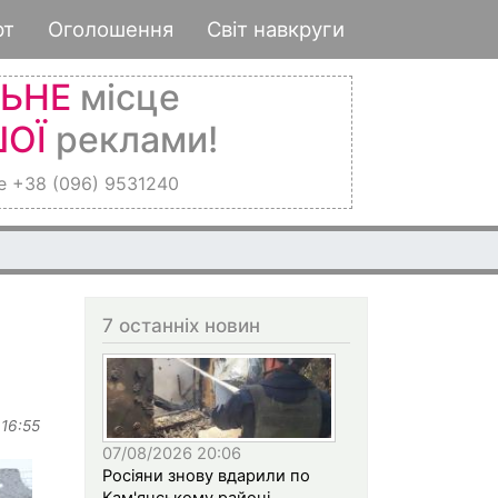
рт
Оголошення
Світ навкруги
ЛЬНЕ
місце
ОЇ
реклами!
е +38 (096) 9531240
7 останніх новин
 16:55
07/08/2026 20:06
Росіяни знову вдарили по
Кам'янському районі