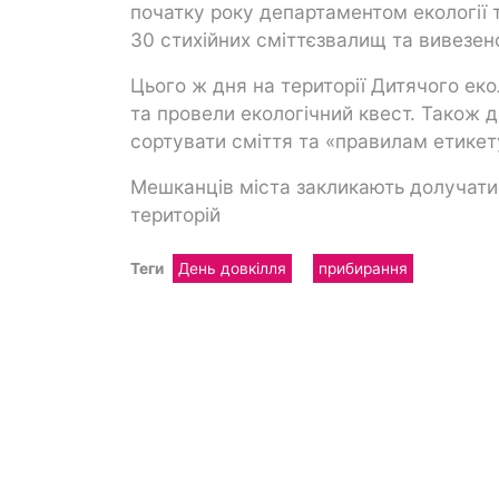
початку року департаментом екології т
30 стихійних сміттєзвалищ та вивезено
Цього ж дня на території Дитячого ек
та провели екологічний квест. Також 
сортувати сміття та «правилам етикету»
Мешканців міста закликають долучатис
територій
Теги
День довкілля
прибирання