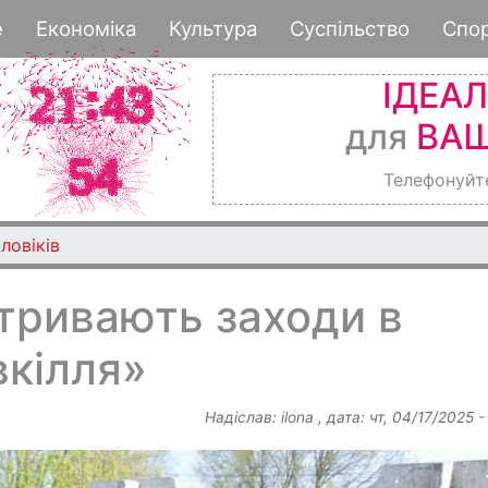
Перейти
е
Економіка
Культура
Суспільство
Спо
до
основного
ІДЕА
вмісту
для
ВАШ
Телефонуйт
ловіків
тривають заходи в
вкілля»
Надіслав:
ilona
, дата:
чт, 04/17/2025 -