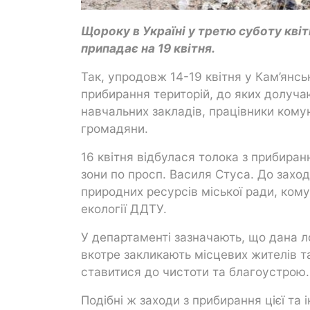
Щороку в Україні у третю суботу кві
припадає на 19 квітня.
Так, упродовж 14-19 квітня у Кам’янсь
прибирання територій, до яких долуча
навчальних закладів, працівники ком
громадяни.
16 квітня відбулася толока з прибиран
зони по просп. Василя Стуса. До захо
природних ресурсів міської ради, ком
екології ДДТУ.
У департаменті зазначають, що дана ло
вкотре закликають місцевих жителів та 
ставитися до чистоти та благоустрою.
Подібні ж заходи з прибирання цієї та