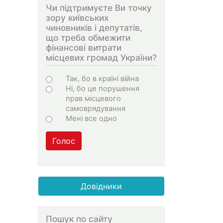
Чи підтримуєте Ви точку
зору київських
чиновників і депутатів,
що треба обмежити
фінансові витрати
місцевих громад України?
Варіанти
Так, бо в країні війна
Ні, бо це порушення
прав місцевого
самоврядування
Мені все одно
Голос
Довідники
Пошук по сайту