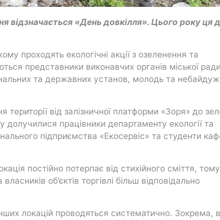
тня відзначається «День довкілля». Цього року ця 
кому проходять екологічні акції з озеленення та
ються представники виконавчих органів міської ради
унальних та державних установ, молодь та небайдуж
ня території від залізничної платформи «Зоря» до зел
ду долучилися працівники департаменту екології та
унального підприємства «Екосервіс» та студенти ка
кація постійно потерпає від стихійного сміття, тому
власників об’єктів торгівлі більш відповідально
 інших локацій проводяться систематично. Зокрема, в