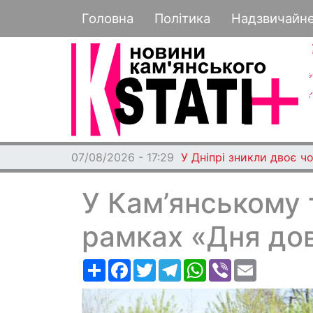
Основная навигация
Головна
Політика
Надзвичайн
07/08/2026 - 17:29
У Дніпрі зникли двоє чо
У Кам’янському 
рамках «Дня до
Ресурс
Facebook
Twitter
Telegram
WhatsApp
Viber
Email