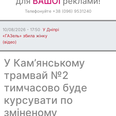
для
ВАШОЇ
реклами!
Оголошення
Телефонуйте +38 (096) 9531240
Світ навкруги
10/08/2026 - 17:50
У Дніпрі
«ГАЗель» збила жінку
(відео)
У Кам’янському
трамвай №2
тимчасово буде
курсувати по
зміненому