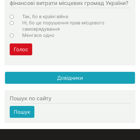
фінансові витрати місцевих громад України?
Варіанти
Так, бо в країні війна
Ні, бо це порушення прав місцевого
самоврядування
Мені все одно
Голос
Довідники
Пошук по сайту
Пошук