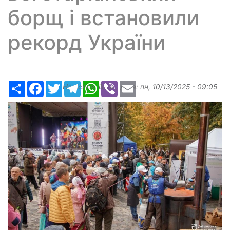
борщ і встановили
рекорд України
Ресурс
Facebook
Twitter
Telegram
WhatsApp
Viber
Email
Надіслав:
ilona
, дата:
пн, 10/13/2025 - 09:05