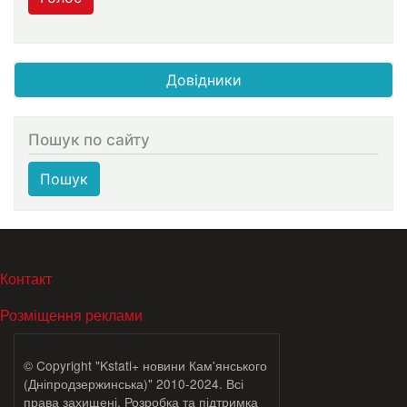
Довідники
Пошук по сайту
Пошук
МЕНЮ В ПОДВАЛЕ
Контакт
Розміщення реклами
© Copyright "Kstati+ новини Кам'янського
(Дніпродзержинська)" 2010-2024. Всі
права захищені. Розробка та підтримка