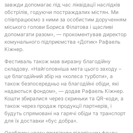
завжди допомагає під час ліквідації наслідків
обстрілів, годуючи постраждалих містян. Ми
співпрацюємо з ними за особистим дорученням
міського голови Бориса Філатова і щасливі
допомагати разом», — прокоментував директор
комунального підприємства «Дотик» Рафаель
Кіжнер.
Фестиваль також мав виразну благодійну
складову. «Найголовніша мета цього заходу –
це благодійний збір на «колеса турботи», а
також безпосередньо на благодійні обіди, які
надаються фондом», — додав Рафаель Кіжнер.
Кошти збиралися через скриньки та QR-коди, а
також через продаж продукції партнерів, і
будуть спрямовані на гарячі обіди та транспорт
для їх доставки «бус добра».
Особливу увагу приділили підопічним фонду,