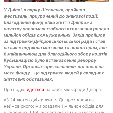
У Дніпрі, в парку Шевченка, пройшов
фестиваль, приурочений до знакової події:
благодійний фонд «Їжа життя Дніпро» з
початку повномасштабного вторгнення роздав
мільйон обідів для нужденних. Захід пройшов
за підтримки Дніпровської міської ради і став
не лише подякою містянам та волонтерам, але
й майданчиком для благодійного збору коштів.
Кульмінацією було встановлення рекорду
України. Організатори зазначили, що основна
мета фонду – це підтримка людей у складних
життєвих обставинах.
Про подію
йдеться
на сайті міськради Дніпра.
«З 24 лютого ‚«Їжа життя Дніпро» досягла
неймовірного: ми роздали 1 мільйон обідів для
нужденних. Щоб відсвяткувати це з містянами,