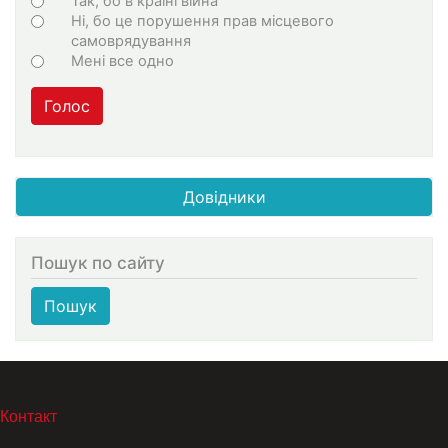
Так, бо в країні війна
Ні, бо це порушення прав місцевого
самоврядування
Мені все одно
Голос
Довідники
Пошук по сайту
Пошук
МЕНЮ В ПОДВАЛЕ
Контакт