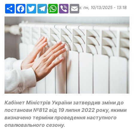
Ресурс
Facebook
Twitter
Telegram
WhatsApp
Viber
Email
Надіслав:
ilona
, дата:
пн, 10/13/2025 - 13:18
Кабінет Міністрів України затвердив зміни до
постанови №812 від 19 липня 2022 року, якими
визначено терміни проведення наступного
опалювального сезону.