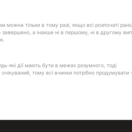
м можна тільки в тому разі, якщо всі розпочаті ран
 завершено, а інакше ні в першому, ні в другому ви
я.
дь-які дії мають бути в межах розумного, тоді
а очікуваний, тому всі вчинки потрібно продумувати