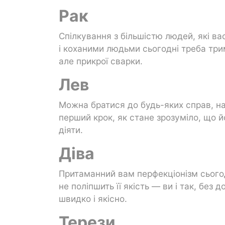
Рак
Спілкування з більшістю людей, які ва
і коханими людьми сьогодні треба три
але прикрої сварки.
Лев
Можна братися до будь-яких справ, на
перший крок, як стане зрозуміло, що й
діяти.
Діва
Притаманний вам перфекціонізм сьогодн
не поліпшить її якість — ви і так, без
швидко і якісно.
Терези