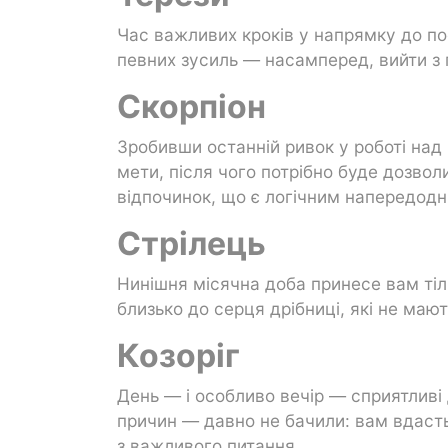
Час важливих кроків у напрямку до по
певних зусиль — насамперед, вийти з п
Скорпіон
Зробивши останній ривок у роботі на
мети, після чого потрібно буде дозвол
відпочинок, що є логічним напередодні
Стрілець
Нинішня місячна доба принесе вам тіл
близько до серця дрібниці, які не маю
Козоріг
День — і особливо вечір — сприятливі 
причин — давно не бачили: вам вдасть
з важливого питання.