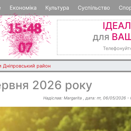
Перейти
е
Економіка
Культура
Суспільство
Спо
до
основного
ІДЕА
вмісту
для
ВАШ
Телефонуйт
и Дніпровський район
ервня 2026 року
Надіслав:
Margarita
, дата:
пт, 06/05/2026 -