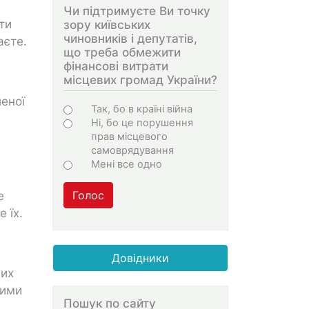
Чи підтримуєте Ви точку
ти
зору київських
чиновників і депутатів,
аєте.
що треба обмежити
фінансові витрати
місцевих громад України?
еної
Варіанти
Так, бо в країні війна
Ні, бо це порушення
прав місцевого
самоврядування
Мені все одно
е
Голос
 їх.
Довідники
ших
ними
Пошук по сайту