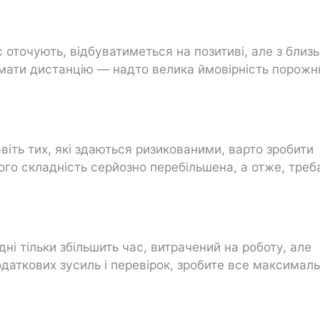
с оточують, відбуватиметься на позитиві, але з близ
мати дистанцію — надто велика ймовірність порожнь
віть тих, які здаються ризикованими, варто зробити
ого складність серйозно перебільшена, а отже, треб
і тільки збільшить час, витрачений на роботу, але
 додаткових зусиль і перевірок, зробите все максимал