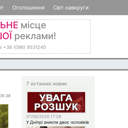
рт
Оголошення
Світ навкруги
ЛЬНЕ
місце
ОЇ
реклами!
е +38 (096) 9531240
7 останніх новин
 06:38
07/08/2026 17:29
У Дніпрі зникли двоє чоловіків