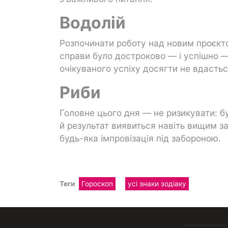
Водолій
Розпочинати роботу над новим проєкто
справи було достроково — і успішно —
очікуваного успіху досягти не вдастьс
Риби
Головне цього дня — не ризикувати: бу
й результат виявиться навіть вищим з
будь-яка імпровізація під забороною.
Теги
Гороскоп
усі знаки зодіаку