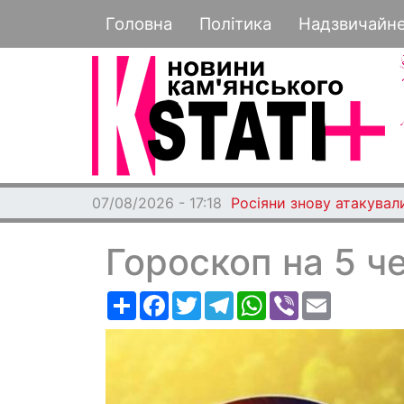
Основная навигация
Головна
Політика
Надзвичайн
07/08/2026 - 17:18
Росіяни знову атакувал
Гороскоп на 5 ч
Ресурс
Facebook
Twitter
Telegram
WhatsApp
Viber
Email