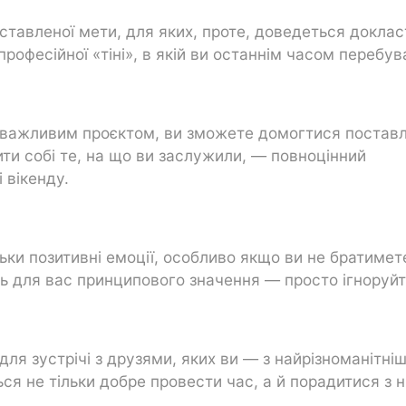
ставленої мети, для яких, проте, доведеться доклас
рофесійної «тіні», в якій ви останнім часом перебув
д важливим проєктом, ви зможете домогтися поставл
ити собі те, на що ви заслужили, — повноцінний
 вікенду.
ьки позитивні емоції, особливо якщо ви не братимет
ть для вас принципового значення — просто ігноруйте
для зустрічі з друзями, яких ви — з найрізноманітні
ся не тільки добре провести час, а й порадитися з 