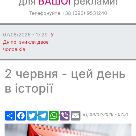
для
ВАШОЇ
реклами!
Оголошення
Телефонуйте +38 (096) 9531240
Світ навкруги
07/08/2026 - 17:29
У
Дніпрі зникли двоє
чоловіків
2 червня - цей день
в історії
Ресурс
Facebook
Twitter
Telegram
WhatsApp
Viber
Email
Надіслав:
ilona
, дата:
вт, 06/02/2026 - 07:21