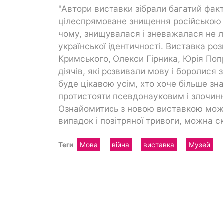
"Автори виставки зібрали багатий факт
цілеспрямоване знищення російською в
чому, знищувалася і зневажалася не ли
української ідентичності. Виставка р
Кримського, Олекси Гірника, Юрія Попр
діячів, які розвивали мову і боролися
буде цікавою усім, хто хоче більше зн
протистояти псевдонауковим і злочин
Ознайомитись з новою виставкою можна
випадок і повітряної тривоги, можна 
Теги
Мова
війна
виставка
Музей