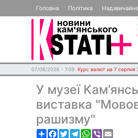
Основная навигация
Головна
Політика
Надзвичайн
07/08/2026 - 7:09
Курс валют на 7 серпня
У музеї Кам’янс
виставка "Мово
рашизму"
Ресурс
Facebook
Twitter
Telegram
WhatsApp
Viber
Email