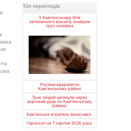
Топ переглядів
ри
У Кам’янському біля
залізничного вокзалу знайшли
труп чоловіка
х
тавка
жає
 На
нова.
Росіяни вдарили по
Кам'янському районі
Троє людей загинули через
ворожий удар по Кам'янському
району
Кам'янське втратило захисника
Гороскоп на 7 серпня 2026 року