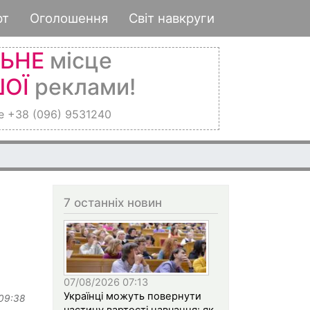
рт
Оголошення
Світ навкруги
ЛЬНЕ
місце
ОЇ
реклами!
е +38 (096) 9531240
7 останніх новин
07/08/2026 07:13
Українці можуть повернути
 09:38
частину вартості навчання: як