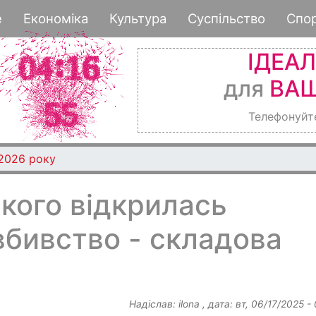
Перейти
е
Економіка
Культура
Суспільство
Спо
до
основного
ІДЕА
вмісту
для
ВАШ
Телефонуйт
 2026 року
ького відкрилась
вбивство - складова
Надіслав:
ilona
, дата:
вт, 06/17/2025 -