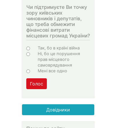
Чи підтримуєте Ви точку
зору київських
чиновників і депутатів,
що треба обмежити
фінансові витрати
місцевих громад України?
Варіанти
Так, бо в країні війна
Ні, бо це порушення
прав місцевого
самоврядування
Мені все одно
Голос
Довідники