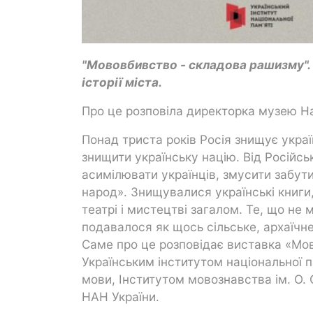
"Мововбивство - складова рашизму". 
історії міста.
Про це розповіла директорка музею На
Понад триста років Росія знищує украї
знищити українську націю. Від Російсь
асимілювати українців, змусити забути
народ». Знищувалися українські книги,
театрі і мистецтві загалом. Те, що н
подавалося як щось сільське, архаїчн
Саме про це розповідає виставка «Мо
Українським інститутом національної п
мови, Інститутом мовознавства ім. О. 
НАН України.