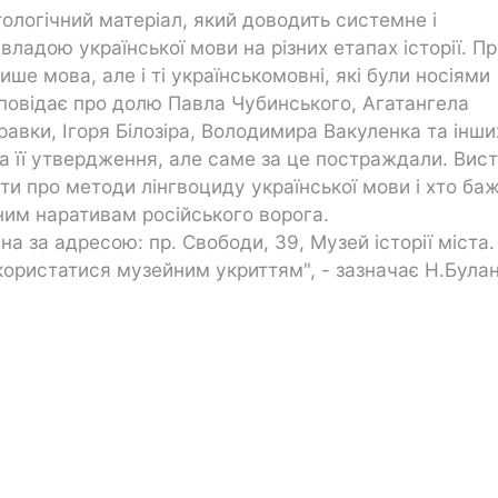
ологічний матеріал, який доводить системне і
ладою української мови на різних етапах історії. П
ше мова, але і ті українськомовні, які були носіями
озповідає про долю Павла Чубинського, Агатангела
авки, Ігоря Білозіра, Володимира Вакуленка та інши
 за її утвердження, але саме за це постраждали. Вис
ати про методи лінгвоциду української мови і хто ба
ним наративам російського ворога.
 за адресою: пр. Свободи, 39, Музей історії міста.
скористатися музейним укриттям", - зазначає Н.Була