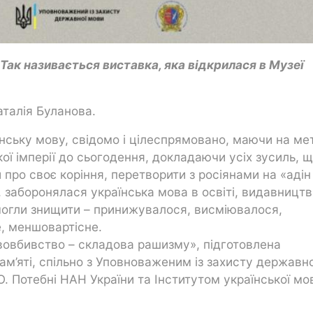
Так називається виставка, яка відкрилася в Музеї
талія Буланова.
нську мову, свідомо і цілеспрямовано, маючи на мет
кої імперії до сьогодення, докладаючи усіх зусиль, 
 про своє коріння, перетворити з росіянами на «адін
 заборонялася українська мова в освіті, видавництві
е могли знищити – принижувалося, висміювалося,
е, меншовартісне.
вовбивство – складова рашизму», підготовлена
ам’яті, спільно з Уповноваженим із захисту державно
О. Потебні НАН України та Інститутом української мо