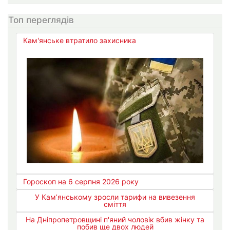
Топ переглядів
Кам'янське втратило захисника
Гороскоп на 6 серпня 2026 року
У Кам’янському зросли тарифи на вивезення
сміття
На Дніпропетровщині п'яний чоловік вбив жінку та
побив ще двох людей