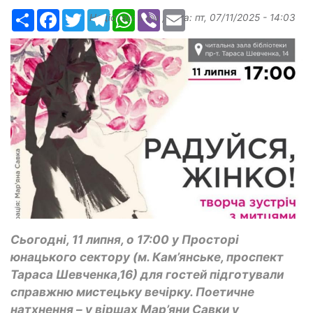
Ресурс
Facebook
Twitter
Telegram
WhatsApp
Viber
Email
Надіслав:
ilona
, дата:
пт, 07/11/2025 - 14:03
Сьогодні, 11 липня, о 17:00 у Просторі
юнацького сектору (м. Кам’янське, проспект
Тараса Шевченка,16) для гостей підготували
справжню мистецьку вечірку. Поетичне
натхнення – у віршах Мар’яни Савки у