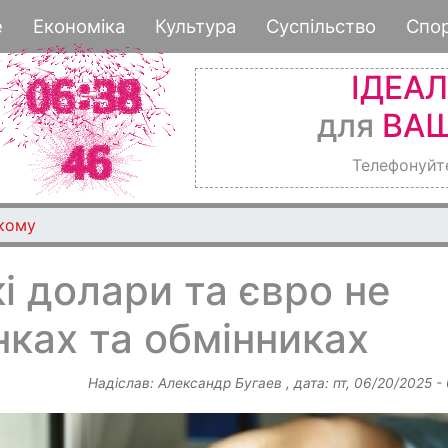
Перейти
е
Економіка
Культура
Суспільство
Спо
до
основного
ІДЕА
вмісту
для
ВАШ
Телефонуйт
ькому
і долари та євро не
ках та обмінниках
Надіслав:
Александр Бугаев
, дата:
пт, 06/20/2025 -