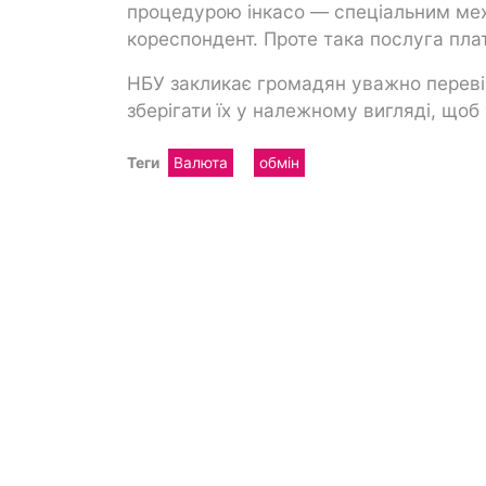
процедурою інкасо — спеціальним меха
кореспондент. Проте така послуга плат
НБУ закликає громадян уважно переві
зберігати їх у належному вигляді, що
Теги
Валюта
обмін