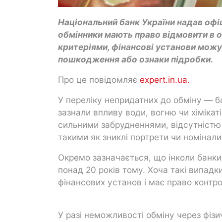
Національний банк України надав офіц
обмінники мають право відмовити в об
критеріями, фінансові установи можу
пошкодження або ознаки підробки.
Про це повідомляє
expert.in.ua.
У переліку непридатних до обміну — бан
зазнали впливу води, вогню чи хімікат
сильними забрудненнями, відсутністю
такими як зниклі портрети чи номінали
Окремо зазначається, що інколи банк
понад 20 років тому. Хоча такі випадк
фінансових установ і має право контро
У разі неможливості обміну через фіз