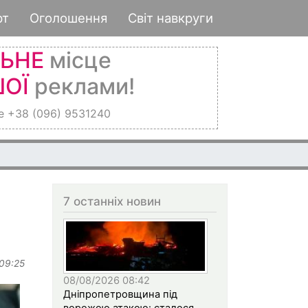
рт
Оголошення
Світ навкруги
ЛЬНЕ
місце
ОЇ
реклами!
е +38 (096) 9531240
7 останніх новин
 09:25
08/08/2026 08:42
Дніпропетровщина під
ворожою атакою: сталося