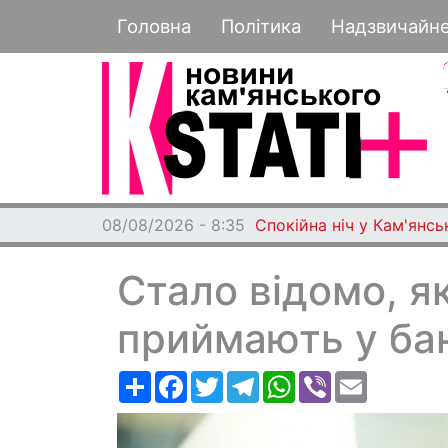
Основная навигация
Головна
Політика
Надзвичайн
08/08/2026 - 8:35
Спокійна ніч у Кам'янс
Стало відомо, як
приймають у бан
Ресурс
Facebook
Twitter
Telegram
WhatsApp
Viber
Email