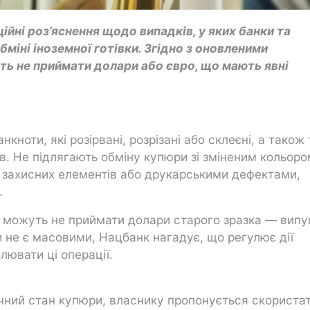
ійні роз’яснення щодо випадків, у яких банки та
міні іноземної готівки. Згідно з оновленими
ть не приймати долари або євро, що мають явні
кноти, які розірвані, розрізані або склеєні, а також 
ів. Не підлягають обміну купюри зі зміненим кольоро
 захисних елементів або друкарськими дефектами,
.
и можуть не приймати долари старого зразка — випу
и не є масовими, Нацбанк нагадує, що регулює дії
лювати ці операції.
ичний стан купюри, власнику пропонується скориста