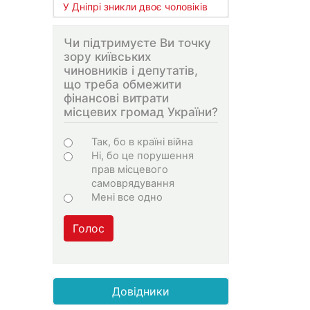
У Дніпрі зникли двоє чоловіків
Чи підтримуєте Ви точку
зору київських
чиновників і депутатів,
що треба обмежити
фінансові витрати
місцевих громад України?
Варіанти
Так, бо в країні війна
Ні, бо це порушення
прав місцевого
самоврядування
Мені все одно
Голос
Довідники