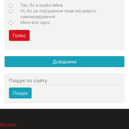
Варіанти
Так, бо в країні війна
Ні, бо це порушення прав місцевого
самоврядування
Мені все одно
Голос
Довідники
Пошук по сайту
Пошук
МЕНЮ В ПОДВАЛЕ
Контакт