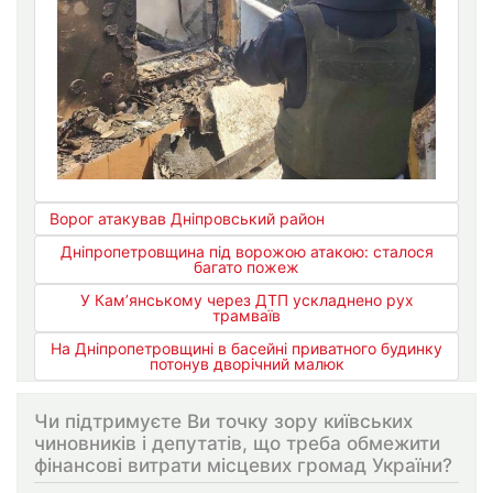
Ворог атакував Дніпровський район
Дніпропетровщина під ворожою атакою: сталося
багато пожеж
У Кам’янському через ДТП ускладнено рух
трамваїв
На Дніпропетровщині в басейні приватного будинку
потонув дворічний малюк
Чи підтримуєте Ви точку зору київських
чиновників і депутатів, що треба обмежити
фінансові витрати місцевих громад України?