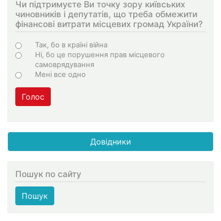
Чи підтримуєте Ви точку зору київських
чиновників і депутатів, що треба обмежити
фінансові витрати місцевих громад України?
Choices
Так, бо в країні війна
Ні, бо це порушення прав місцевого
самоврядування
Мені все одно
Голос
Довідники
Пошук по сайту
Пошук