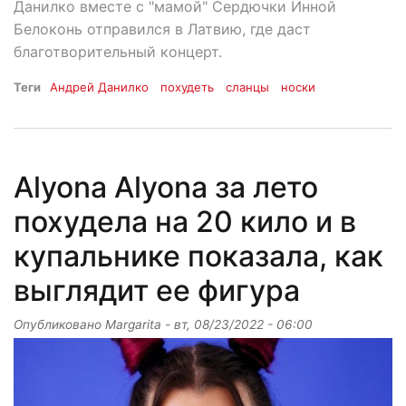
Данилко вместе с "мамой" Сердючки Инной
Белоконь отправился в Латвию, где даст
благотворительный концерт.
Теги
Андрей Данилко
похудеть
сланцы
носки
Аlyona Аlyona за лето
похудела на 20 кило и в
купальнике показала, как
выглядит ее фигура
Опубликовано
Margarita
-
вт, 08/23/2022 - 06:00