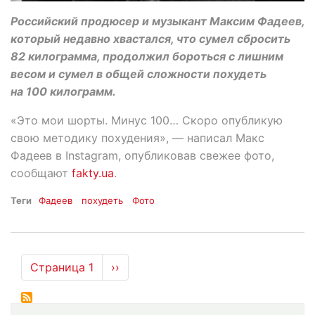
Российский продюсер и музыкант Максим Фадеев,
который недавно хвастался, что сумел сбросить
82 килограмма, продолжил бороться с лишним
весом и сумел в общей сложности похудеть
на 100 килограмм.
«Это мои шорты. Минус 100… Скоро опубликую
свою методику похудения», — написал Макс
Фадеев в Instagram, опубликовав свежее фото,
сообщают
fakty.ua
.
Теги
Фадеев
похудеть
Фото
Нумерация
Страница 1
Следующая
››
страниц
страница