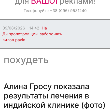
для
ВАШОЇ
реклами!
Оголошення
Телефонуйте +38 (096) 9531240
Світ навкруги
09/08/2026 - 13:06
Кам'янське втратило
захисника
похудеть
Алина Гросу показала
результаты лечения в
индийской клинике (фото)