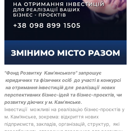
"Фонд Розвитку Кам’янського" запрошує
юридичних та фізичних осіб до участі в конкурсі
на отримання інвестицій для реалізації нових
перспективних бізнес-ідей та бізнес-проєктів, чи
розвитку діючих у м. Кам’янське.
Інвестиції можливі на реалізацію бізнес-проєктів у
м. Кам’янське, зокрема: відкриття нових
підприємств, закладів, організацій, структур, які