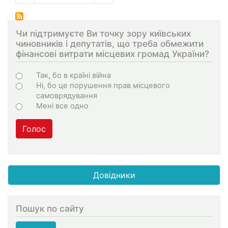
страниц
страница
Чи підтримуєте Ви точку зору київських
чиновників і депутатів, що треба обмежити
фінансові витрати місцевих громад України?
Choices
Так, бо в країні війна
Ні, бо це порушення прав місцевого
самоврядування
Мені все одно
Голос
Довідники
Пошук по сайту