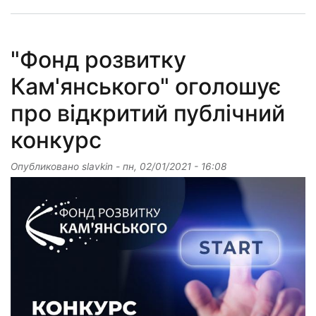
"Фонд розвитку
Кам'янського" оголошує
про відкритий публічний
конкурс
Опубликовано
slavkin
-
пн, 02/01/2021 - 16:08