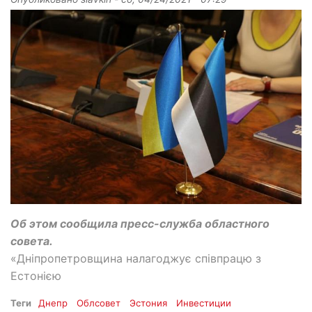
Об этом сообщила пресс-служба областного
совета.
«Дніпропетровщина налагоджує співпрацю з
Естонією
Теги
Днепр
Облсовет
Эстония
Инвестиции