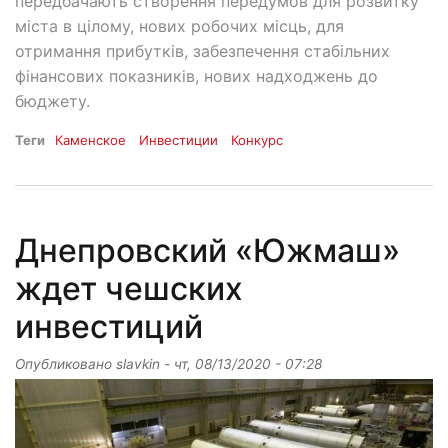
передбачають створення передумов для розвитку
міста в цілому, нових робочих місць, для
отримання прибутків, забезпечення стабільних
фінансових показників, нових надходжень до
бюджету.
Теги
Каменское
Инвестиции
Конкурс
Днепровский «Южмаш»
ждет чешских
инвестиций
Опубликовано
slavkin
-
чт, 08/13/2020 - 07:28