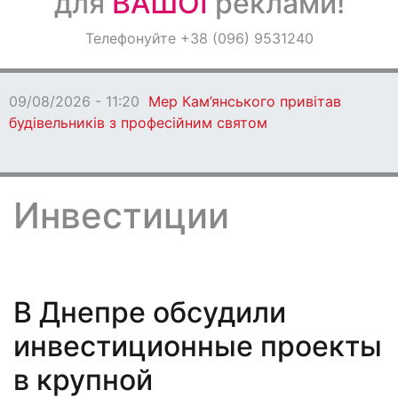
для
ВАШОЇ
реклами!
Оголошення
Телефонуйте +38 (096) 9531240
Світ навкруги
09/08/2026 - 10:20
У Кам’янському планують
розвивати мережу ветеранських бізнесів
Инвестиции
В Днепре обсудили
инвестиционные проекты
в крупной