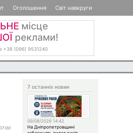
рт
Оголошення
Світ навкруги
ЛЬНЕ
місце
ОЇ
реклами!
е +38 (096) 9531240
7 останніх новин
09/08/2026 14:42
На Дніпропетровщині
 07:00
заборонять вилов раків