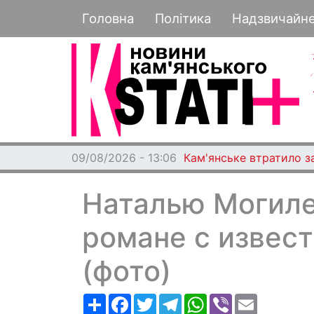
Основная навигация
Головна
Політика
Надзвичайн
09/08/2026 - 13:06
Кам'янське втратило з
Наталью Могиле
романе с извес
(фото)
Ресурс
Facebook
Twitter
Telegram
WhatsApp
Viber
Email