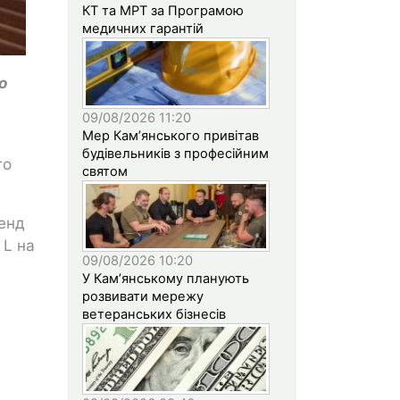
КТ та МРТ за Програмою
медичних гарантій
о
09/08/2026 11:20
Мер Кам’янського привітав
будівельників з професійним
го
святом
енд
 L на
09/08/2026 10:20
У Кам’янському планують
розвивати мережу
ветеранських бізнесів