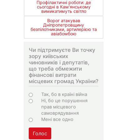
Профілактичні роботи: де
сьогодні в Кам'янському
вимикатимуть світло
Ворог атакував
Дніпропетровщину
безпілотниками, артилерією та
авіабомбою
Чи підтримуєте Ви точку
зору київських
чиновників і депутатів,
що треба обмежити
фінансові витрати
місцевих громад України?
Choices
Так, бо в країні війна
Ні, бо це порушення
прав місцевого
самоврядування
Мені все одно
Голос