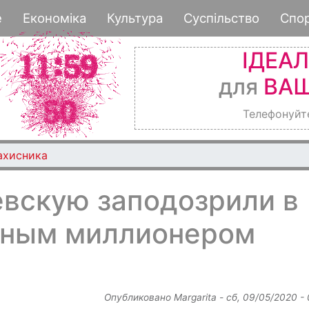
Перейти
е
Економіка
Культура
Суспільство
Спо
к
основному
ІДЕА
содержанию
для
ВАШ
Телефонуйт
ахисника
вскую заподозрили в
тным миллионером
Опубликовано
Margarita
-
сб, 09/05/2020 -