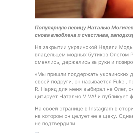
Популярную певицу Наталью Могилевс
снова влюблена и счастлива, заподо
На закрытии украинской Недели Моды
владельцем модных бутиков Олегом Р
смеялись, держались за руки и пози
«Мы пришли поддержать украинских ди
своей подруги, он называется Fukel, 
R. Наряд для меня выбирал не Олег, о
цитирует Наталью VIVA! и публикует ф
На своей странице в Instagram в сто
на котором он целует ее в щеку. Одна
не подтвердили.