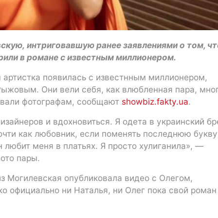
кую, интриговавшую ранее заявлениями о том, чт
зрили в романе с известным миллионером.
 артистка появилась с известнным миллионером,
ыжовым. Они вели себя, как влюбленная пара, мно
ровали фотографам, сообщают
showbiz.fakty.ua
.
зайнеров и вдохновиться. Я одета в украинский бр
почти как любовник, если поменять последнюю букву
н любит меня в платьях. Я просто хулиганила», —
ото пары.
риз Могилевская опубликовала видео с Олегом,
ко официально ни Наталья, ни Олег пока свой роман