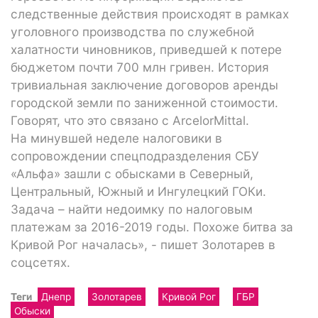
следственные действия происходят в рамках
уголовного производства по служебной
халатности чиновников, приведшей к потере
бюджетом почти 700 млн гривен. История
тривиальная заключение договоров аренды
городской земли по заниженной стоимости.
Говорят, что это связано с ArcelorMittal.
На минувшей неделе налоговики в
сопровождении спецподразделения СБУ
«Альфа» зашли с обысками в Северный,
Центральный, Южный и Ингулецкий ГОКи.
Задача – найти недоимку по налоговым
платежам за 2016-2019 годы. Похоже битва за
Кривой Рог началась», - пишет Золотарев в
соцсетях.
Теги
Днепр
Золотарев
Кривой Рог
ГБР
Обыски