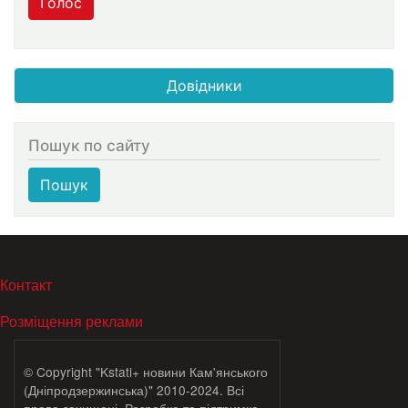
Голос
Довідники
Пошук по сайту
Пошук
МЕНЮ В ПОДВАЛЕ
Контакт
Розміщення реклами
© Copyright "Kstati+ новини Кам'янського
(Дніпродзержинська)" 2010-2024. Всі