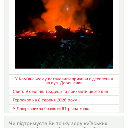
У Кам’янському встановили причини підтоплення
на вул. Дорошенка
Свято 9 серпня: традиції та прикмети цього дня
Гороскоп на 8 серпня 2026 року
У Дніпрі зникла безвісти 61-річна жінка
Чи підтримуєте Ви точку зору київських