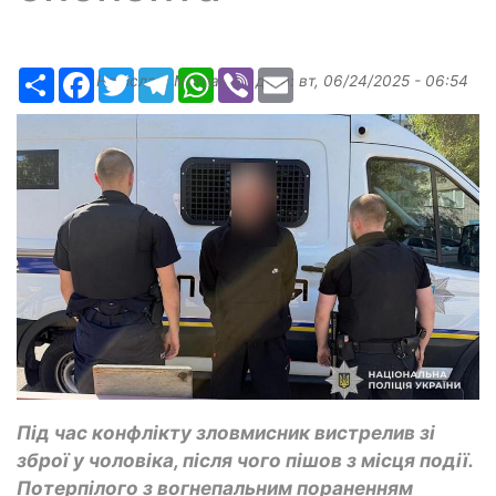
Ресурс
Facebook
Twitter
Telegram
WhatsApp
Viber
Email
Надіслав:
Margarita
, дата:
вт, 06/24/2025 - 06:54
Під час конфлікту зловмисник вистрелив зі
зброї у чоловіка, після чого пішов з місця події.
Потерпілого з вогнепальним пораненням