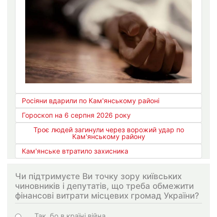
Росіяни вдарили по Кам'янському районі
Гороскоп на 6 серпня 2026 року
Троє людей загинули через ворожий удар по
Кам'янському району
Кам'янське втратило захисника
Чи підтримуєте Ви точку зору київських
чиновників і депутатів, що треба обмежити
фінансові витрати місцевих громад України?
Варіанти
Так, бо в країні війна