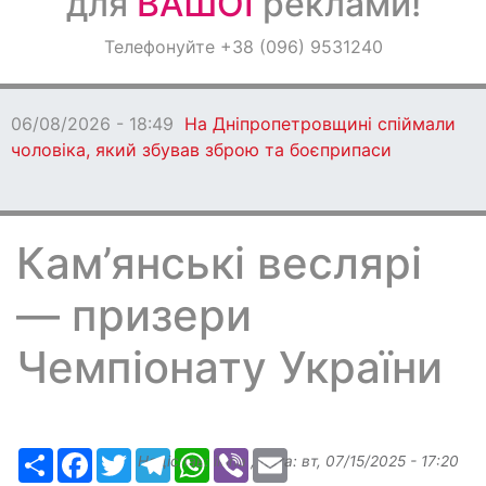
для
ВАШОЇ
реклами!
Оголошення
Телефонуйте +38 (096) 9531240
Світ навкруги
06/08/2026 - 18:49
На Дніпропетровщині спіймали
чоловіка, який збував зброю та боєприпаси
Кам’янські веслярі
— призери
Чемпіонату України
Ресурс
Facebook
Twitter
Telegram
WhatsApp
Viber
Email
Надіслав:
ilona
, дата:
вт, 07/15/2025 - 17:20