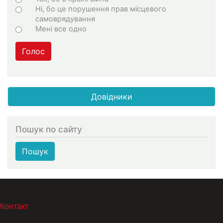
Ні, бо це порушення прав місцевого
самоврядування
Мені все одно
Голос
Довідники
Пошук по сайту
Пошук
МЕНЮ В ПОДВАЛЕ
Контакт