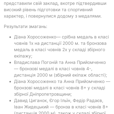
представили свій заклад, вкотре підтвердивши
високий рівень підготовки та спортивний
характер, і повернулися додому з медалями.
Результати змагань:
Діана Хоросоженко— срібна медаль в класі
човнів 1х на дистанції 2000 м. та бронзова
медаль в класі човнів 2х у складі збірного
екіпажу;
Владислава Погоній та Анна Прийомченко
— бронзові медалі в класі човнів 4-,
дистанція 2000 м (збірний екіпаж області);
Діана Хоросоженко та Анна Прийомченко —
бронзові медалі в класі човнів 8+ у складі
збірної Дніпропетровщини;
Давид Циганок, Єгор Ільїн, Федір Радаєв,
Іван Жидецький — бронза в класі човнів 8+
(дистанція 2000 м), також у складі збірної