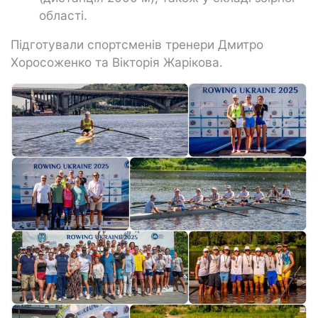
області.
Підготували спортсменів тренери Дмитро
Хоросоженко та Вікторія Жарікова.