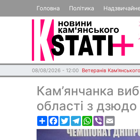
Основная навигация
Головна
Політика
Надзвичайн
08/08/2026 - 12:00
Ветеранів Кам’янського
Кам’янчанка виб
області з дзюдо
Ресурс
Facebook
Twitter
Telegram
WhatsApp
Viber
Email