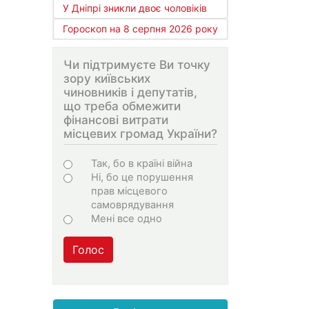
У Дніпрі зникли двоє чоловіків
Гороскоп на 8 серпня 2026 року
Чи підтримуєте Ви точку
зору київських
чиновників і депутатів,
що треба обмежити
фінансові витрати
місцевих громад України?
Варіанти
Так, бо в країні війна
Ні, бо це порушення
прав місцевого
самоврядування
Мені все одно
Голос