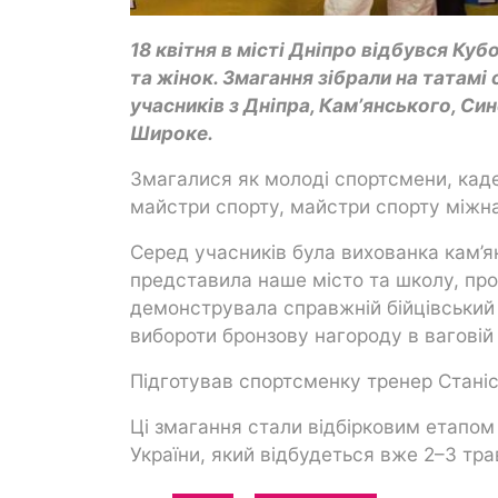
18 квітня в місті Дніпро відбувся Ку
та жінок. Змагання зібрали на татам
учасників з Дніпра, Камʼянського, Си
Широке.
Змагалися як молоді спортсмени, кадет
майстри спорту, майстри спорту міжн
Серед учасників була вихованка кам’я
представила наше місто та школу, про
демонструвала справжній бійцівський 
вибороти бронзову нагороду в ваговій к
Підготував спортсменку тренер Стані
Ці змагання стали відбірковим етапом
України, який відбудеться вже 2–3 тра