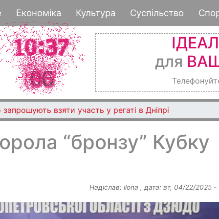
Перейти
е
Економіка
Культура
Суспільство
Спо
до
основного
ІДЕА
вмісту
для
ВАШ
Телефонуйт
 запрошують взяти участь у регаті в Дніпрі
орола “бронзу” Кубку
Надіслав:
ilona
, дата:
вт, 04/22/2025 -