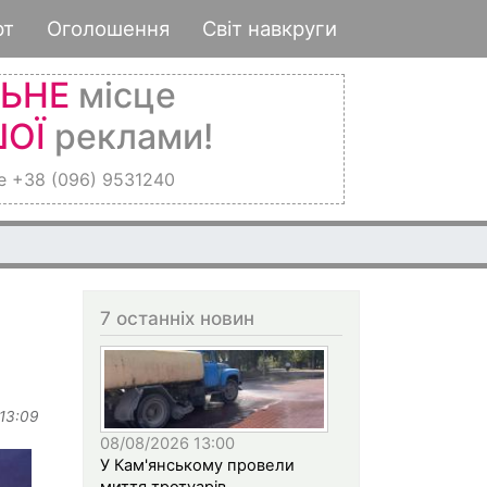
рт
Оголошення
Світ навкруги
ЛЬНЕ
місце
ОЇ
реклами!
е +38 (096) 9531240
7 останніх новин
 13:09
08/08/2026 13:00
У Кам'янському провели
миття тротуарів