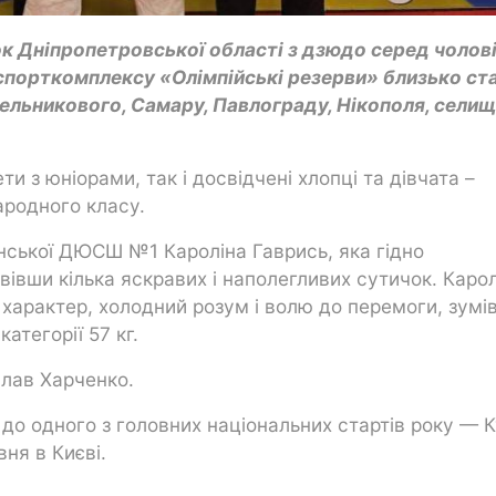
бок Дніпропетровської області з дзюдо серед чолові
і спорткомплексу «Олімпійські резерви» близько ст
нельникового, Самару, Павлограду, Нікополя, сели
и з юніорами, так і досвідчені хлопці та дівчата –
ародного класу.
нської ДЮСШ №1 Кароліна Гаврись, яка гідно
вівши кілька яскравих і наполегливих сутичок. Каро
характер, холодний розум і волю до перемоги, зумі
атегорії 57 кг.
слав Харченко.
 до одного з головних національних стартів року — 
вня в Києві.