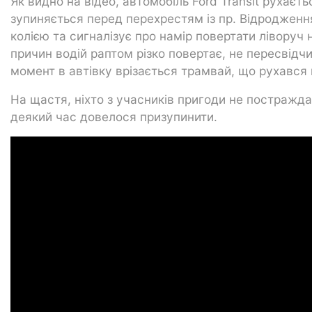
Як видно на відео, автомобіль Ford Transit рухає
зупиняється перед перехрестям із пр. Відродження
колією та сигналізує про намір повертати ліворуч
причин водій раптом різко повертає, не пересвідч
момент в автівку врізається трамвай, що рухався 
На щастя, ніхто з учасників пригоди не постражда
деякий час довелося призупинити.