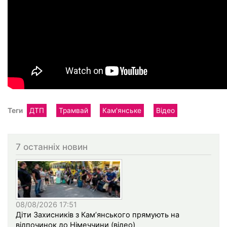
Теги
ДТП
Трамвай
Кам'янське
Відео
7 останніх новин
08/08/2026 17:51
Діти Захисників з Кам’янського прямують на
відпочинок до Німеччини (відео)