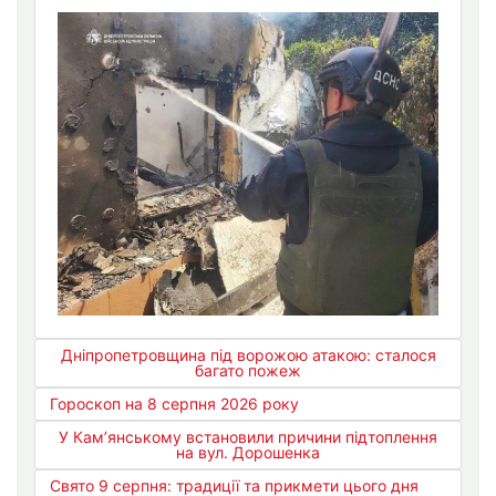
Дніпропетровщина під ворожою атакою: сталося
багато пожеж
Гороскоп на 8 серпня 2026 року
У Кам’янському встановили причини підтоплення
на вул. Дорошенка
Свято 9 серпня: традиції та прикмети цього дня