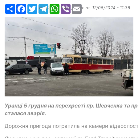
Ресурс
Facebook
Twitter
Telegram
WhatsApp
Viber
Email
Надіслав:
ilona
, дата:
пт, 12/06/2024 - 11:36
Уранці 5 грудня на перехресті пр. Шевченка та п
сталася аварія.
Дорожня пригода потрапила на камери відеоспост