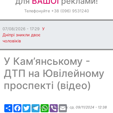
для
ВАШОЇ
реклами!
Оголошення
Телефонуйте +38 (096) 9531240
Світ навкруги
07/08/2026 - 17:29
У
Дніпрі зникли двоє
чоловіків
У Кам’янському -
ДТП на Ювілейному
проспекті (відео)
Ресурс
Facebook
Twitter
Telegram
WhatsApp
Viber
Email
Надіслав:
ilona
, дата:
ср, 09/11/2024 - 12:38