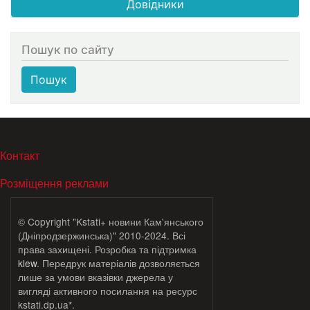
Довідники
Пошук по сайту
Пошук
МЕНЮ В ПОДВАЛЕ
Контакт
Розміщення реклами
© Copyright "Kstati+ новини Кам'янського
(Дніпродзержинська)" 2010-2024. Всі
права захищені. Розробка та підтримка
klew
. Передрук матеріалів дозволяється
лише за умови вказівки джерела у
вигляді активного посилання на ресурс
kstati.dp.ua*.