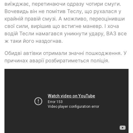
виїжджає, перетинаючи одразу чотири смуги.
Вочевидь він не помітив Теслу, що рухалася у
крайній правій смузі. А можливо, переоцінивши
свої сили, вирішив що встигне маневр. І хоча
водій Тесли намагався уникнути удару, ВАЗ все
ж таки його наздогнав.
Обидві автівки отримали значні пошкодження. У
причинах аварії розбиратиметься поліція.