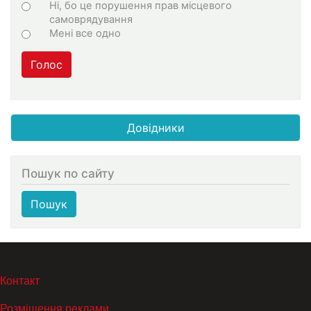
Ні, бо це порушення прав місцевого
самоврядування
Мені все одно
Голос
Довідники
Пошук по сайту
Пошук
МЕНЮ В ПОДВАЛЕ
Контакт
Розміщення реклами