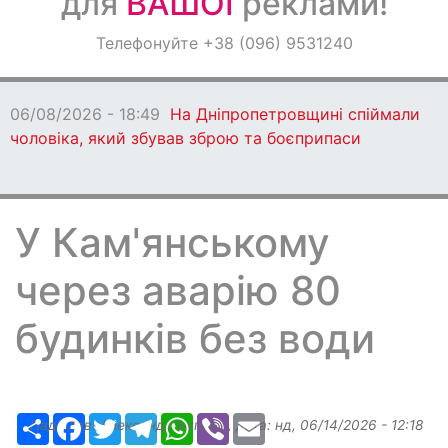
для
ВАШОЇ
реклами!
Оголошення
Телефонуйте +38 (096) 9531240
Світ навкруги
06/08/2026 - 18:49
На Дніпропетровщині спіймали
чоловіка, який збував зброю та боєприпаси
У Кам'янському
через аварію 80
будинків без води
Ресурс
Facebook
Twitter
Telegram
WhatsApp
Viber
Email
Надіслав:
Александр Бугаев
, дата:
нд, 06/14/2026 - 12:18