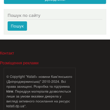
Пошук по сайту
Пошук
МЕНЮ В ПОДВАЛЕ
Контакт
Розміщення реклами
© Copyright "Kstati+ новини Кам'янського
(Дніпродзержинська)" 2010-2024. Всі
права захищені. Розробка та підтримка
klew
. Передрук матеріалів дозволяється
лише за умови вказівки джерела у
вигляді активного посилання на ресурс
kstati.dp.ua*.