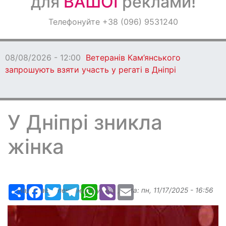
для
ВАШОЇ
реклами!
Оголошення
Телефонуйте +38 (096) 9531240
Світ навкруги
08/08/2026 - 12:00
Ветеранів Кам’янського
запрошують взяти участь у регаті в Дніпрі
У Дніпрі зникла
жінка
Ресурс
Facebook
Twitter
Telegram
WhatsApp
Viber
Email
Надіслав:
Александр Бугаев
, дата:
пн, 11/17/2025 - 16:56