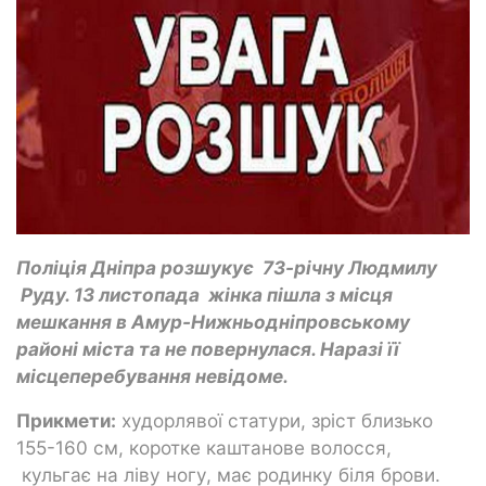
Поліція Дніпра розшукує 73-річну Людмилу
Руду. 13 листопада жінка пішла з місця
мешкання в Амур-Нижньодніпровському
районі міста та не повернулася. Наразі її
місцеперебування невідоме.
Прикмети:
худорлявої статури, зріст близько
155-160 см, коротке каштанове волосся,
кульгає на ліву ногу, має родинку біля брови.