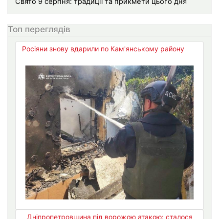
Свято 9 серпня: традиції та прикмети цього дня
Топ переглядів
Росіяни знову вдарили по Кам'янському району
Дніпропетровщина під ворожою атакою: сталося