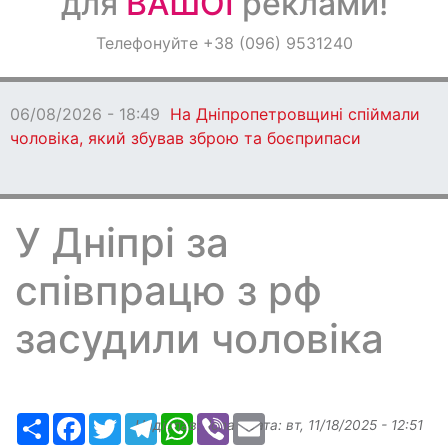
для
ВАШОЇ
реклами!
Оголошення
Телефонуйте +38 (096) 9531240
Світ навкруги
06/08/2026 - 18:49
На Дніпропетровщині спіймали
чоловіка, який збував зброю та боєприпаси
У Дніпрі за
співпрацю з рф
засудили чоловіка
Ресурс
Facebook
Twitter
Telegram
WhatsApp
Viber
Email
Надіслав:
ilona
, дата:
вт, 11/18/2025 - 12:51