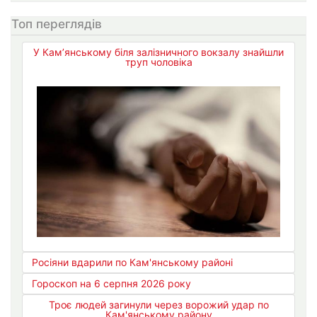
Топ переглядів
У Кам’янському біля залізничного вокзалу знайшли
труп чоловіка
Росіяни вдарили по Кам'янському районі
Гороскоп на 6 серпня 2026 року
Троє людей загинули через ворожий удар по
Кам'янському району