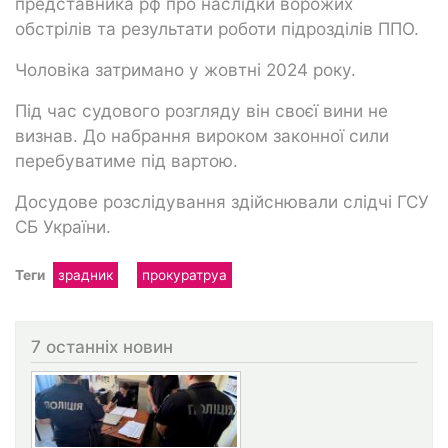
представника рф про наслідки ворожих
обстрілів та результати роботи підрозділів ППО.
Чоловіка затримано у жовтні 2024 року.
Під час судового розгляду він своєї вини не
визнав. До набрання вироком законної сили
перебуватиме під вартою.
Досудове розслідування здійснювали слідчі ГСУ
СБ України.
Теги
зрадник
прокуратруа
7 останніх новин