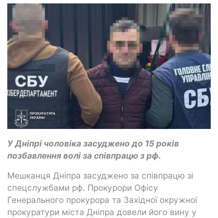
У Дніпрі чоловіка засуджено до 15 років
позбавлення волі за співпрацю з рф.
Мешканця Дніпра засуджено за співпрацю зі
спецслужбами рф. Прокурори Офісу
Генерального прокурора та Західної окружної
прокуратури міста Дніпра довели його вину у