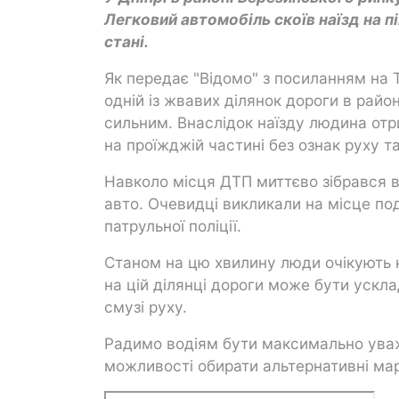
Легковий автомобіль скоїв наїзд на 
стані.
Як передає "Відомо" з посиланням на
одній із жвавих ділянок дороги в райо
сильним. Внаслідок наїзду людина отр
на проїжджій частині без ознак руху та
Навколо місця ДТП миттєво зібрався 
авто. Очевидці викликали на місце под
патрульної поліції.
Станом на цю хвилину люди очікують н
на цій ділянці дороги може бути ускл
смузі руху.
Радимо водіям бути максимально уваж
можливості обирати альтернативні ма