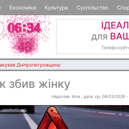
Перейти
е
Економіка
Культура
Суспільство
Спо
до
основного
ІДЕА
вмісту
для
ВАШ
Телефонуйт
такував Дніпропетровщину
к збив жінку
Надіслав:
ilona
, дата:
ср, 06/03/2026 -