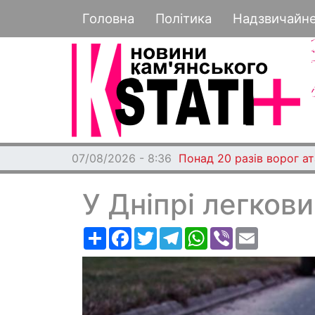
Основная навигация
Головна
Політика
Надзвичайн
07/08/2026 - 8:36
Понад 20 разів ворог а
У Дніпрі легкови
Ресурс
Facebook
Twitter
Telegram
WhatsApp
Viber
Email