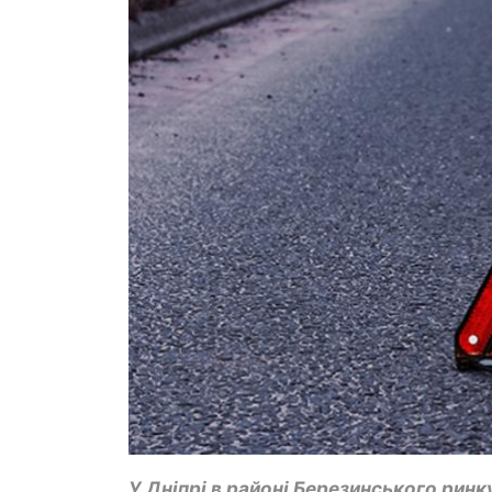
У Дніпрі в районі Березинського рин