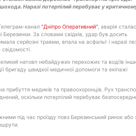
пішохода. Наразі потерпілий перебуває у критичном
 Телеграм-канал
"Дніпро Оперативний"
, аварія стала
ні Березинки. За словами свідків, удар був досить
имала серйозні травми, впала на асфальт і наразі л
 свідомості.
великий натовп небайдужих перехожих та водіїв інш
ії бригаду швидкої медичної допомоги та екіпажі
а прибуття медиків та правоохоронців. Рух трансп
аднений, оскільки потерпілий перебуває безпосередн
ними під час проїзду повз Березинський ринок або 
ршрути.