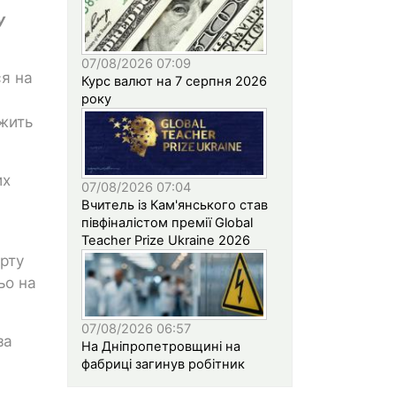
у
07/08/2026 07:09
ся на
Курс валют на 7 серпня 2026
року
ежить
их
07/08/2026 07:04
Вчитель із Кам'янського став
півфіналістом премії Global
Teacher Prize Ukraine 2026
орту
ьо на
07/08/2026 06:57
за
На Дніпропетровщині на
фабриці загинув робітник