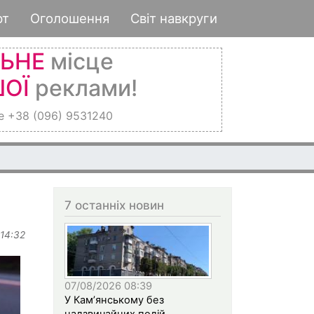
рт
Оголошення
Світ навкруги
ЛЬНЕ
місце
ОЇ
реклами!
е +38 (096) 9531240
7 останніх новин
 14:32
07/08/2026 08:39
У Кам’янському без
надзвичайних подій