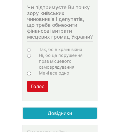
Чи підтримуєте Ви точку
зору київських
чиновників і депутатів,
що треба обмежити
фінансові витрати
місцевих громад України?
Варіанти
Так, бо в країні війна
Ні, бо це порушення
прав місцевого
самоврядування
Мені все одно
Голос
Довідники