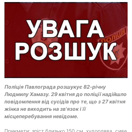
Поліція Павлограда розшукує 82-річну
Людмилу Хамазу. 29 квітня до поліції надійшло
повідомлення від сусідів про те, що з 27 квітня
жінка не виходить на зв'язок і її
місцеперебування невідоме.
Прикмети: зріст близько 150 см, худорлява, сиве