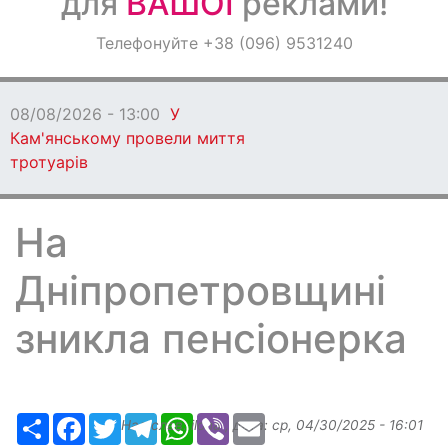
для
ВАШОЇ
реклами!
Оголошення
Телефонуйте +38 (096) 9531240
Світ навкруги
08/08/2026 - 13:00
У
Кам'янському провели миття
тротуарів
На
Дніпропетровщині
зникла пенсіонерка
Ресурс
Facebook
Twitter
Telegram
WhatsApp
Viber
Email
Надіслав:
ilona
, дата:
ср, 04/30/2025 - 16:01