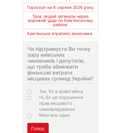
Гороскоп на 6 серпня 2026 року
Троє людей загинули через
ворожий удар по Кам'янському
району
Кам'янське втратило захисника
Чи підтримуєте Ви точку
зору київських
чиновників і депутатів,
що треба обмежити
фінансові витрати
місцевих громад України?
Варіанти
Так, бо в країні війна
Ні, бо це порушення
прав місцевого
самоврядування
Мені все одно
Голос