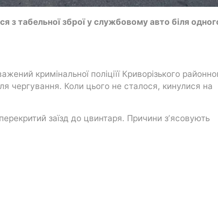
я з табельної зброї у службовому авто біля одног
жений кримінальної поліціїї Криворізького районно
ля чергування. Коли цього не сталося, кинулися на
 перекритий заїзд до цвинтаря. Причини зʼясовують