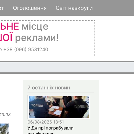
рт
Оголошення
Світ навкруги
ЛЬНЕ
місце
ОЇ
реклами!
е +38 (096) 9531240
7 останніх новин
 13:03
06/08/2026 18:51
У Дніпрі пограбували
пенсіонерку