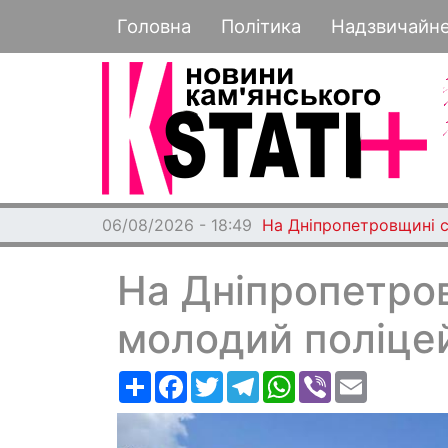
Основная навигация
Головна
Політика
Надзвичайн
06/08/2026 - 18:49
На Дніпропетровщині с
На Дніпропетро
молодий поліце
Ресурс
Facebook
Twitter
Telegram
WhatsApp
Viber
Email