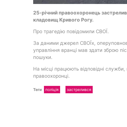
25-річний правоохоронець застреливс
кладовищ Кривого Рогу.
Про трагедію повідомили СВОЇ.
За даними джерел СВОЇх, оперуповнова
управління вранці мав здати зброю піс
пошуки.
На місці працюють відповідні служби,
правоохоронці.
Теги
поліція
застрелився