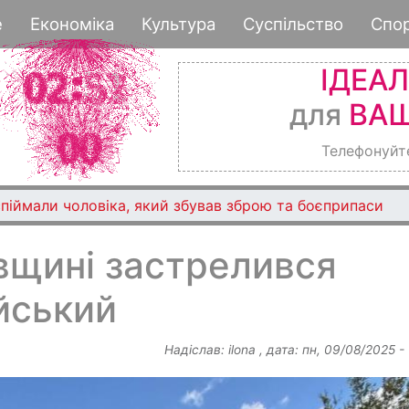
Перейти
е
Економіка
Культура
Суспільство
Спо
до
основного
ІДЕА
вмісту
для
ВАШ
Телефонуйт
піймали чоловіка, який збував зброю та боєприпаси
вщині застрелився
йський
Надіслав:
ilona
, дата:
пн, 09/08/2025 -