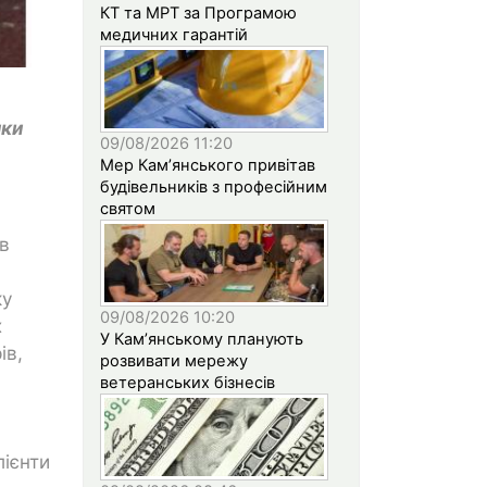
КТ та МРТ за Програмою
медичних гарантій
о
лки
09/08/2026 11:20
Мер Кам’янського привітав
будівельників з професійним
святом
в
ку
09/08/2026 10:20
х
У Кам’янському планують
ів,
розвивати мережу
ветеранських бізнесів
лієнти