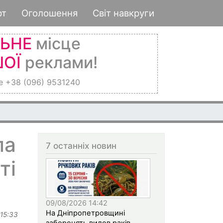
рт
Оголошення
Світ навкруги
ЛЬНЕ
місце
ОЇ
реклами!
е +38 (096) 9531240
ла
7 останніх новин
ті
09/08/2026 14:42
На Дніпропетровщині
 15:33
заборонять вилов раків