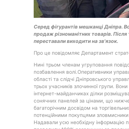
Серед фігурантів мешканці Дніпра. В
продаж різноманітних товарів. Після 
переставали виходити на зв'язок.
Про це повідомляє Департамент стратег
Нині трьом членам угруповання повідо
позбавлення волі.Оперативники управл
області та слідчі Дніпровського упра
трьох учасників злочинної групи. Вони 
інтернет-майданчиках ділки розміщув
сонячних панелей за цінами, що нижче
багаторічним досвідом на торгівельни
потенційними покупцями зловмисники
Надавали усю необхідну інформацію пр