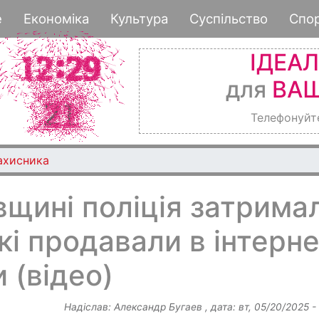
Перейти
е
Економіка
Культура
Суспільство
Спо
до
основного
ІДЕА
вмісту
для
ВАШ
Телефонуйт
ахисника
щині поліція затрима
кі продавали в інтерне
 (відео)
Надіслав:
Александр Бугаев
, дата:
вт, 05/20/2025 -