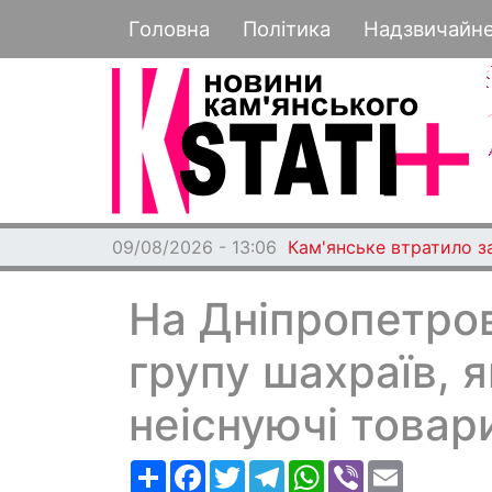
Основная навигация
Головна
Політика
Надзвичайн
09/08/2026 - 13:06
Кам'янське втратило з
На Дніпропетров
групу шахраїв, я
неіснуючі товари
Ресурс
Facebook
Twitter
Telegram
WhatsApp
Viber
Email