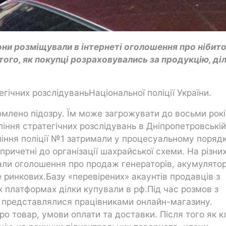
они розміщували в інтернеті оголошення про нібит
того, як покупці розраховувались за продукцію, ді
ічних розслідуваньНаціональної поліції України.
млено підозру. Їм може загрожувати до восьми рокі
іння стратегічних розслідувань в Дніпропетровській
вління поліції №1 затримали у процесуальному поряд
причетні до організації шахрайської схеми. На різни
али оголошення про продаж генераторів, акумулятор
 ринкових.Базу «перевірених» акаунтів продавців з
х платформах ділки купували в рф.Під час розмов з
 представлялися працівниками онлайн-магазину.
о товар, умови оплати та доставки. Після того як к