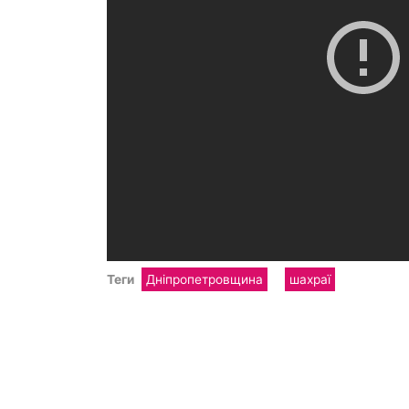
Теги
Дніпропетровщина
шахраї