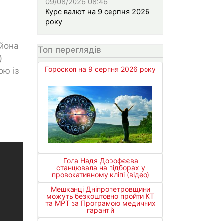
09/08/2026 08:46
Курс валют на 9 серпня 2026
року
ьйона
Топ переглядів
)
Гороскоп на 9 серпня 2026 року
ою із
Гола Надя Дорофєєва
станцювала на підборах у
провокативному кліпі (відео)
Мешканці Дніпропетровщини
можуть безкоштовно пройти КТ
та МРТ за Програмою медичних
гарантій