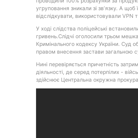
проводили 100% розрахунки за продукц
угруповання зникали зі звʼязку. А що
відслідкувати, використовували VPN т
У ході слідства поліцейські встановил
гривень.Слідчі оголосили трьом мешкан
Кримінального кодексу України. Суд об
правом внесення застави загальною с
Нині перевіряється причетність затри
діяльності, де серед потерпілих - вій
здійснює Центральна окружна прокура