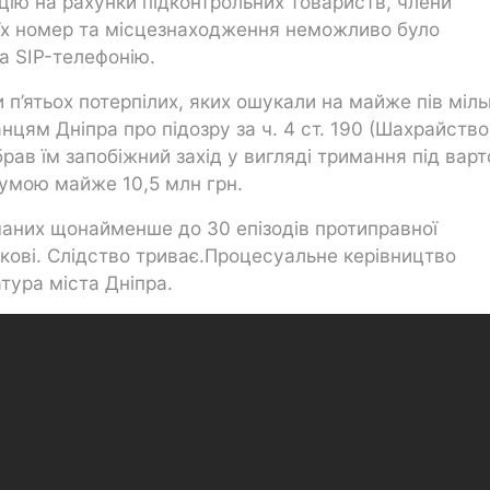
ію на рахунки підконтрольних товариств, члени
б їх номер та місцезнаходження неможливо було
а SIP-телефонію.
и п’ятьох потерпілих, яких ошукали на майже пів міл
цям Дніпра про підозру за ч. 4 ст. 190 (Шахрайство
рав їм запобіжний захід у вигляді тримання під варт
умою майже 10,5 млн грн.
маних щонайменше до 30 епізодів протиправної
ськові. Слідство триває.Процесуальне керівництво
тура міста Дніпра.