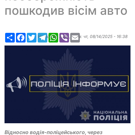
пошкодив вісім авто
Ресурс
Facebook
Twitter
Telegram
WhatsApp
Viber
Email
Надіслав:
ilona
, дата:
чт, 08/14/2025 - 16:38
Відносно водія-поліцейського, через