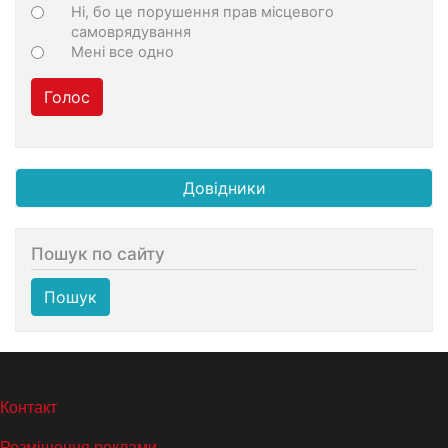
Ні, бо це порушення прав місцевого
самоврядування
Мені все одно
Голос
Довідники
Пошук по сайту
Пошук
МЕНЮ В ПОДВАЛЕ
Контакт
Розміщення реклами