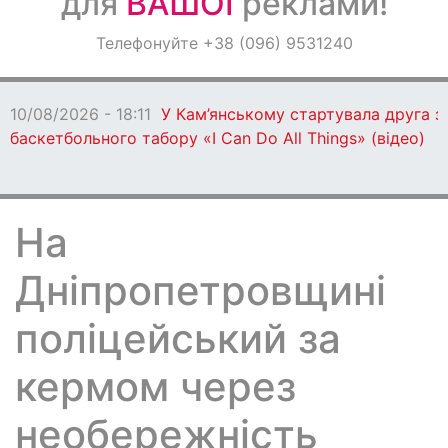
для
ВАШОЇ
реклами!
Оголошення
Телефонуйте +38 (096) 9531240
Світ навкруги
10/08/2026 - 18:11
У Кам’янському стартувала друга з
баскетбольного табору «I Can Do All Things» (відео)
На
Дніпропетровщині
поліцейський за
кермом через
необережність