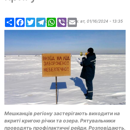
Ресурс
Facebook
Twitter
Telegram
WhatsApp
Viber
Email
Надіслав:
ilona
, дата:
вт, 01/16/2024 - 13:35
Мешканців регіону застерігають виходити на
вкриті кригою річки та озера. Рятувальники
проводять профілактичні рейди. Розповідають,