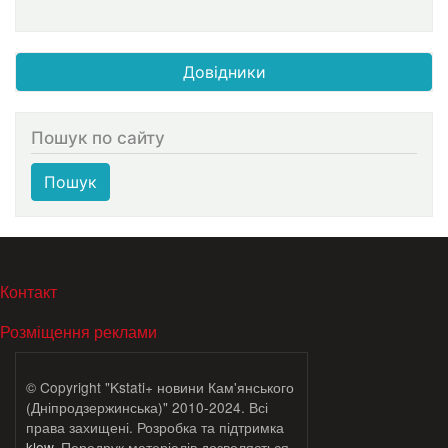
Довідники
Пошук по сайту
Пошук
МЕНЮ В ПОДВАЛЕ
Контакт
Розміщення реклами
© Copyright "Kstati+ новини Кам'янського
(Дніпродзержинська)" 2010-2024. Всі
права захищені. Розробка та підтримка
klew
. Передрук матеріалів дозволяється