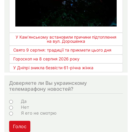
У Кам’янському встановили причини підтоплення
на вул. Дорошенка
Свято 9 серпня: традиції та прикмети цього дня
Гороскоп на 8 серпня 2026 року
У Дніпрі зникла безвісти 61-річна жінка
Доверяете ли Вы украинскому
телемарафону новостей?
Варіанти
Да
Нет
Я его не смотрю
Голос