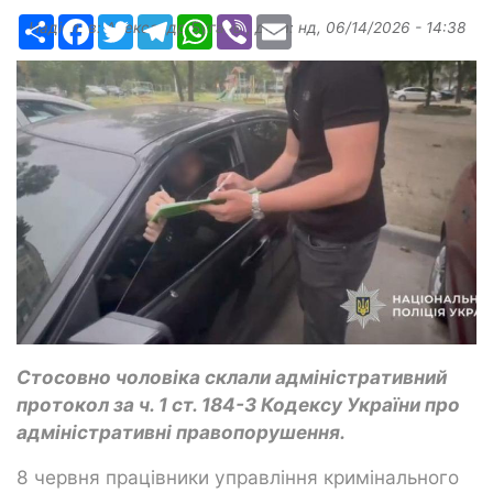
Ресурс
Facebook
Twitter
Telegram
WhatsApp
Viber
Email
Надіслав:
Александр Бугаев
, дата:
нд, 06/14/2026 - 14:38
Стосовно чоловіка склали адміністративний
протокол за ч. 1 ст. 184-3 Кодексу України про
адміністративні правопорушення.
8 червня працівники управління кримінального