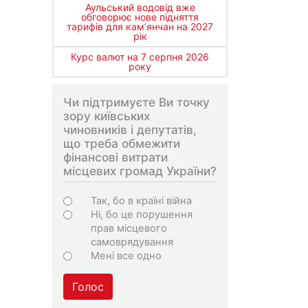
Аульський водовід вже
обговорює нове підняття
тарифів для кам’янчан на 2027
рік
Курс валют на 7 серпня 2026
року
Чи підтримуєте Ви точку
зору київських
чиновників і депутатів,
що треба обмежити
фінансові витрати
місцевих громад України?
Варіанти
Так, бо в країні війна
Ні, бо це порушення
прав місцевого
самоврядування
Мені все одно
Голос