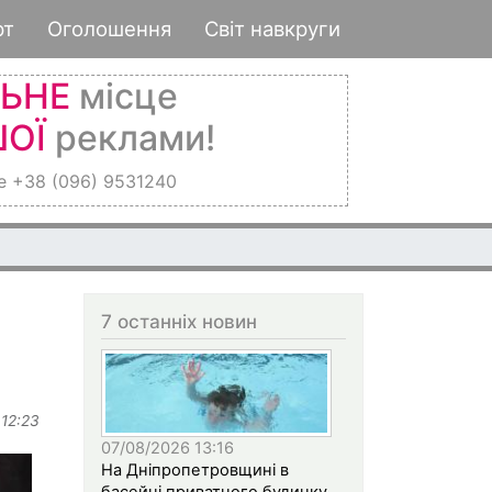
рт
Оголошення
Світ навкруги
ЛЬНЕ
місце
ОЇ
реклами!
е +38 (096) 9531240
7 останніх новин
 12:23
07/08/2026 13:16
На Дніпропетровщині в
басейні приватного будинку