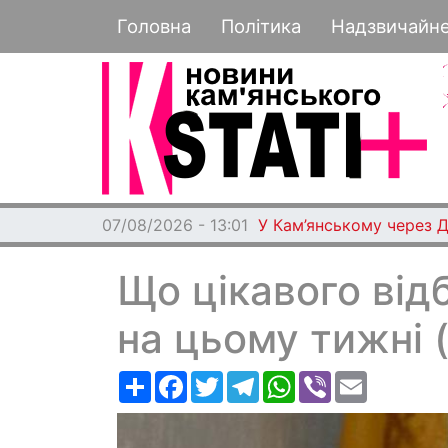
Основная навигация
Головна
Політика
Надзвичайн
07/08/2026 - 13:01
У Кам’янському через 
Що цікавого від
на цьому тижні (
Ресурс
Facebook
Twitter
Telegram
WhatsApp
Viber
Email