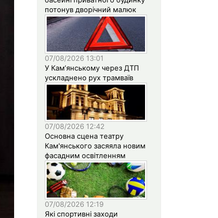
потонув дворічний малюк
07/08/2026 13:01
У Кам’янському через ДТП
ускладнено рух трамваїв
07/08/2026 12:42
Основна сцена театру
Кам'янського засяяла новим
фасадним освітленням
07/08/2026 12:19
Які спортивні заходи