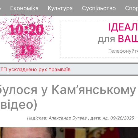
Перейти
е
Економіка
Культура
Суспільство
Спо
до
основного
ІДЕА
вмісту
для
ВАШ
Телефонуйт
ДТП ускладнено рух трамваїв
булося у Кам’янському
відео)
Надіслав:
Александр Бугаев
, дата:
нд, 09/28/2025 -