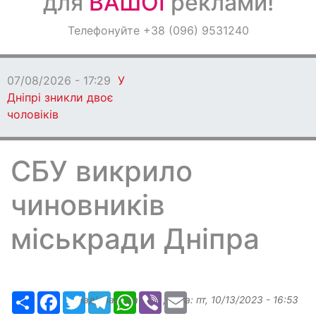
для
ВАШОЇ
реклами!
Оголошення
Телефонуйте +38 (096) 9531240
Світ навкруги
07/08/2026 - 17:29
У
Дніпрі зникли двоє
чоловіків
СБУ викрило
чиновників
міськради Дніпра
Ресурс
Facebook
Twitter
Telegram
WhatsApp
Viber
Email
Надіслав:
slavkin1
, дата:
пт, 10/13/2023 - 16:53