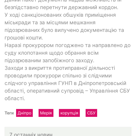
безпідставно перетнути державний кордон.
У ході санкціонованих обшуків приміщення
міськради та за місцями мешкання
підозрюваних було вилучено документацію та
грошові кошти.
Наразі прокурором погоджено та направлено до
суду клопотання щодо обрання всім
підозрюваним запобіжного заходу.
Заходи з викриття протиправної діяльності
проводили прокурори спільно зі слідчими
слідчого управління ГУНП в Дніпропетровській
області, оперативний супровід – Управління СБУ
області.
Теги
Дніпро
Мерія
корупція
СБУ
7 останніх новин