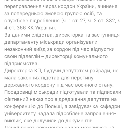
переправлення через кордон України, вчинене
за попередньою змовою групою осіб, та
службове підроблення (ч. 1 ст. 27, ч. 2 ст. 332, ч.
4 ст. 366 КК України).
За даними слідства, директорка та заступниця
департаменту міськради організували
незаконний виїзд за кордон під час відпустки
своїй підлеглій – директорці комунального
підприємства.
Директорка КП, будучи депутатом райради, не
мала законних підстав для перетину
державного кордону під час воєнного стану.
Посадовиці міськради підготували та підписали
фіктивний наказ про відрядження депутата на
конференцію до Польщі, а завідувачка кафедри
університету надала підроблене запрошення-
виклик, яке долучили до документів.
Даний пакет документів надав можливість їй