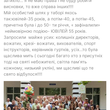
затихло… я не маю права і не буду робити
висновки, то вже справа інших!!!!
Мій особистий шлях у таборі якось
так:ювілей-35 років, а потім-40, а потім-45,
причетна була і до 50- ти річчя, « зафіналили»
неймовірною подією- ЮВІЛЕЙ 55 років.
Запросили майже усих: колишніх директорів,
вожатих, крезі- вожатих, вихователів, спорт
інструкторів, керівників гуртків, усіх…то була
щаслива мить ( сьогодні багато хто з присутніх
тоді на святі небожителі, світла памʼять
кожному, низький уклін), ми щасливі що те
свято відбулося!!!!