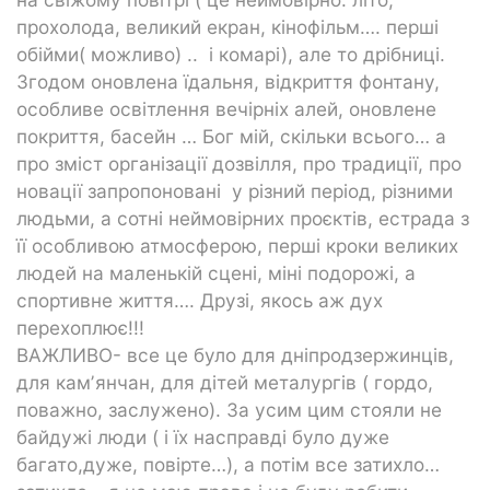
прохолода, великий екран, кінофільм…. перші
обійми( можливо) .. і комарі), але то дрібниці.
Згодом оновлена їдальня, відкриття фонтану,
особливе освітлення вечірніх алей, оновлене
покриття, басейн … Бог мій, скільки всього… а
про зміст організації дозвілля, про традиції, про
новації запропоновані у різний період, різними
людьми, а сотні неймовірних проєктів, естрада з
її особливою атмосферою, перші кроки великих
людей на маленькій сцені, міні подорожі, а
спортивне життя…. Друзі, якось аж дух
перехоплює!!!
ВАЖЛИВО- все це було для дніпродзержинців,
для камʼянчан, для дітей металургів ( гордо,
поважно, заслужено). За усим цим стояли не
байдужі люди ( і їх насправді було дуже
багато,дуже, повірте…), а потім все затихло…