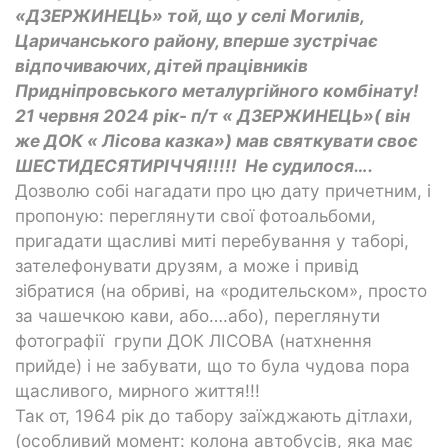
«ДЗЕРЖИНЕЦЬ» той, що у селі Могилів,
Царичанського району, вперше зустрічає
відпочиваючих, дітей працівників
Придніпровського металургійного комбінату!
21 червня 2024 рік- п/т « ДЗЕРЖИНЕЦЬ»( він
же ДОК « Лісова казка») мав святкувати своє
ШЕСТИДЕСЯТИРІЧЧЯ!!!!! Не судилося….
Дозволю собі нагадати про цю дату причетним, і
пропоную: переглянути свої фотоальбоми,
пригадати щасливі миті перебування у таборі,
зателефонувати друзям, а може і привід
зібратися (на обриві, на «родительском», просто
за чашечкою кави, або….або), переглянути
фотографії групи ДОК ЛІСОВА (натхнення
прийде) і не забувати, що то була чудова пора
щасливого, мирного життя!!!
Так от, 1964 рік до табору заїжджають дітлахи,
(особливий момент: колона автобусів, яка має