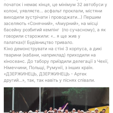
початок і немає кінця, це мінімум 32 автобуси у
колоні, уявляєте... асфальт проклали, містяни
виходили зустрічати і проводжати…) Першим
заселяють «Сонячний», «Амурний», на місці
басейну розбитий кемпінг (по сучасному), а як
говорили старожили: «.. я ще жив у
палатках)! Будівництво тривало.
Кіно демонструвати на стіні 3 корпуса, а дикі
тварини (кабани, наприклад) приходили на
кіносеанс. До табору приїздили делегації з Чехії,
Німеччини, Польщі, Румунії, з інших країн.
«ДЗЕРЖИНЕЦЬ, ДЗЕРЖИНЕЦЬ - Артек
другий…», так, так навіть у піснях співали.