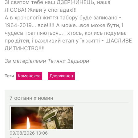
Зі святом тебе наш ДЗЕРЖИНЕЦЬ, наша
ЛІСОВА! Живи у спогадах!!!
А в хронології життя табору буде записано -
1964-2019… все!!!!! А може…все може бути, і
чудеса трапляються… і хтось, колись подумає
про дітей, і важливий етап у їх житті - ЩАСЛИВЕ
ДИТИНСТВО!!!!
За матеріалами Тетяни Задьори
Теги
Каменское
Дзержинец
7 останніх новин
09/08/2026 13:06