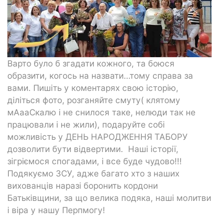
Варто було б згадати кожного, та боюся
образити, когось на назвати…тому справа за
вами. Пишіть у коментарях свою історію,
діліться фото, розганяйте смуту( клятому
мАааСкалю і не снилося таке, нелюди так не
працювали і не жили), подаруйте собі
можливість у ДЕНЬ НАРОДЖЕННЯ ТАБОРУ
дозволити бути відвертими. Наші історії,
зігріємося спогадами, і все буде чудово!!!
Подякуємо ЗСУ, адже багато хто з наших
вихованців наразі боронить кордони
Батьківщини, за що велика подяка, наші молитви
і віра у нашу Перпмогу!