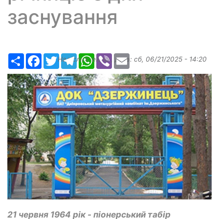
заснування
Ресурс
Facebook
Twitter
Telegram
WhatsApp
Viber
Email
Надіслав:
elena
, дата:
сб, 06/21/2025 - 14:20
21 червня 1964 рік - піонерський табір