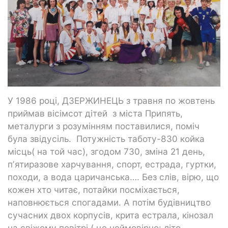
У 1986 році, ДЗЕРЖИНЕЦЬ з травня по жовтень
приймав вісімсот дітей з міста Припять,
металурги з розумінням поставилися, поміч
була звідусіль. Потужність таботу-830 койка
місць( на той час), згодом 730, зміна 21 день,
пʼятиразове харчування, спорт, естрада, гуртки,
походи, а вода царичанська…. Без слів, вірю, що
кожен хто читає, потайки посміхається,
наповнюється спогадами. А потім будівництво
сучасних двох корпусів, крита естрала, кінозал
на свіжому повітрі ( це неймовірно: літо,