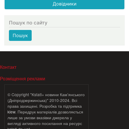
Довідники
Пошук по сайту
Пошук
МЕНЮ В ПОДВАЛЕ
Контакт
Розміщення реклами
© Copyright "Kstati+ новини Кам'янського
(Дніпродзержинська)" 2010-2024. Всі
права захищені. Розробка та підтримка
klew
. Передрук матеріалів дозволяється
лише за умови вказівки джерела у
вигляді активного посилання на ресурс
kstati.dp.ua*.