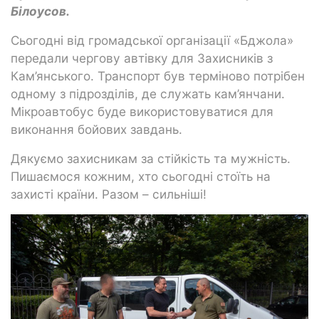
Білоусов.
Сьогодні від громадської організації «Бджола»
передали чергову автівку для Захисників з
Кам’янського. Транспорт був терміново потрібен
одному з підрозділів, де служать кам’янчани.
Мікроавтобус буде використовуватися для
виконання бойових завдань.
Дякуємо захисникам за стійкість та мужність.
Пишаємося кожним, хто сьогодні стоїть на
захисті країни. Разом – сильніші!