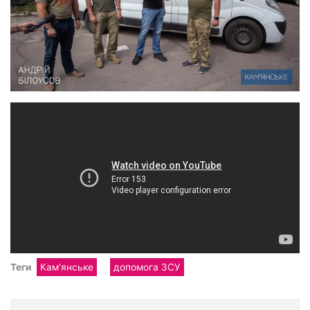
Теги
Кам'янське
допомога ЗСУ