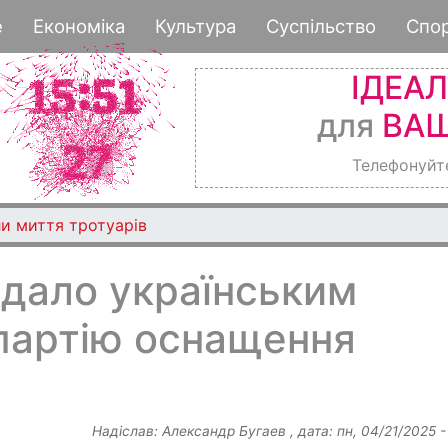
Перейти
е
Економіка
Культура
Суспільство
Спо
до
основного
ІДЕА
вмісту
для
ВАШ
Телефонуйт
и миття тротуарів
едало українським
 партію оснащення
Надіслав:
Александр Бугаев
, дата:
пн, 04/21/2025 -