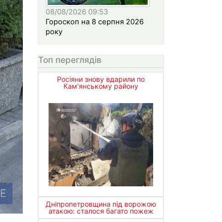
08/08/2026 09:53
Гороскоп на 8 серпня 2026
року
Топ переглядів
Росіяни знову вдарили по
Кам'янському району
Дніпропетровщина під ворожою
атакою: сталося багато пожеж