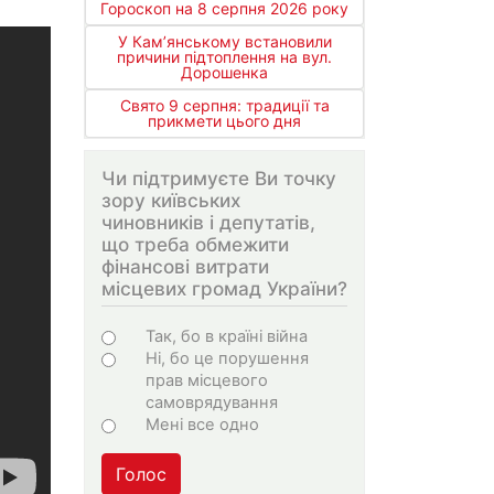
Гороскоп на 8 серпня 2026 року
У Кам’янському встановили
причини підтоплення на вул.
Дорошенка
Свято 9 серпня: традиції та
прикмети цього дня
Чи підтримуєте Ви точку
зору київських
чиновників і депутатів,
що треба обмежити
фінансові витрати
місцевих громад України?
Варіанти
Так, бо в країні війна
Ні, бо це порушення
прав місцевого
самоврядування
Мені все одно
Голос