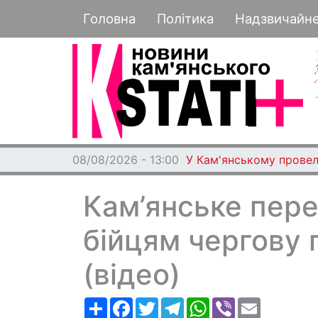
Основная навигация
Головна
Політика
Надзвичайн
08/08/2026 - 13:00
У Кам'янському провел
Кам’янське пер
бійцям чергову
(відео)
Ресурс
Facebook
Twitter
Telegram
WhatsApp
Viber
Email