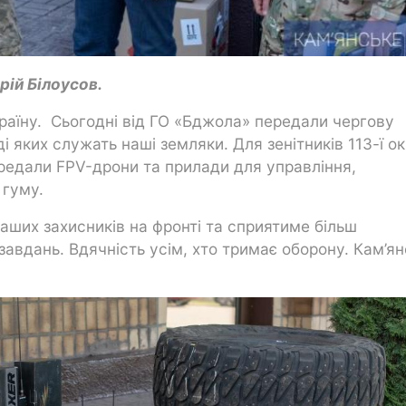
рій Білоусов.
країну. Сьогодні від ГО «Бджола» передали чергову
і яких служать наші земляки. Для зенітників 113-ї о
едали FPV-дрони та прилади для управління,
 гуму.
ших захисників на фронті та сприятиме більш
вдань. Вдячність усім, хто тримає оборону. Кам’ян