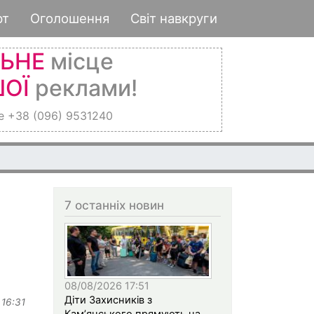
рт
Оголошення
Світ навкруги
ЛЬНЕ
місце
ОЇ
реклами!
е +38 (096) 9531240
7 останніх новин
08/08/2026 17:51
Діти Захисників з
 16:31
Кам’янського прямують на