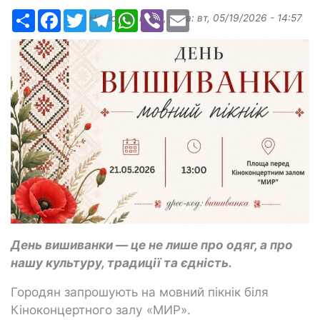
Ресурс
Facebook
Twitter
Telegram
WhatsApp
Viber
Email
Надіслав:
ilona
, дата:
вт, 05/19/2026 - 14:57
День вишиванки — це не лише про одяг, а про
нашу культуру, традиції та єдність.
Городян запрошують на мовний пікнік біля
Кіноконцертного залу «МИР».