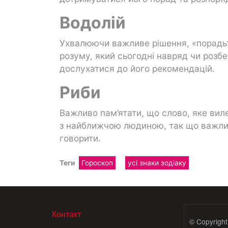
Водолій
Ухвалюючи важливе рішення, «порадьте
розуму, який сьогодні навряд чи розбе
дослухатися до його рекомендацій.
Риби
Важливо пам’ятати, що слово, яке вил
з найближчою людиною, так що важливо
говорити.
Теги
Гороскоп
усі знаки зодіаку
МЕНЮ В ПОДВАЛЕ
Контакт
© Copyright