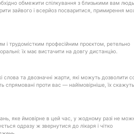
обхідно обмежити спілкування з близькими вам люд
орити зайвого і всерйоз посваритися, примирення м
им і трудомістким професійним проєктом, ретельно
 моральні: їх має вистачити на довгу дистанцію.
кі слова та двозначні жарти, які можуть дозволити с
ь спрямовані проти вас — найімовірніше, їх скажуть
ань, яке ймовірне в цей час, у жодному разі не мож
ться одразу ж звернутися до лікаря і чітко
джень.