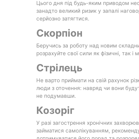
Цього дня під будь-яким приводом не
занадто великий ризик у запалі нагов
серйозно затягтися.
Скорпіон
Беручись за роботу над новим складн
розрахуйте свої сили як фізичні, так і
Стрілець
Не варто приймати на свій рахунок різ
люди з оточення: навряд чи вони будут
не подумавши.
Козоріг
У разі загострення хронічних захворюв
займатися самолікуванням, рекомендує
дотримуватися його порад та розпоря