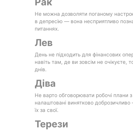
Рак
Не можна дозволяти поганому настрою
в депресію — вона несприятливо позна
питаннях.
Лев
День не підходить для фінансових оп
навіть там, де ви зовсім не очікуєте, 
днів.
Діва
Не варто обговорювати робочі плани з
налаштовані винятково доброзичливо 
їх за свої.
Терези