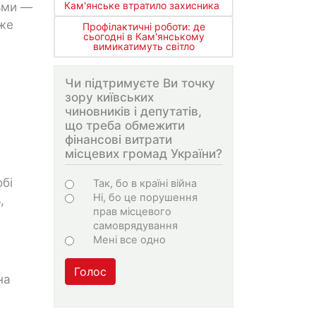
ьми —
Кам'янське втратило захисника
оже
Профілактичні роботи: де
сьогодні в Кам'янському
вимикатимуть світло
Чи підтримуєте Ви точку
зору київських
чиновників і депутатів,
що треба обмежити
фінансові витрати
місцевих громад України?
Варіанти
обі
Так, бо в країні війна
Ні, бо це порушення
,
прав місцевого
самоврядування
Мені все одно
Голос
на