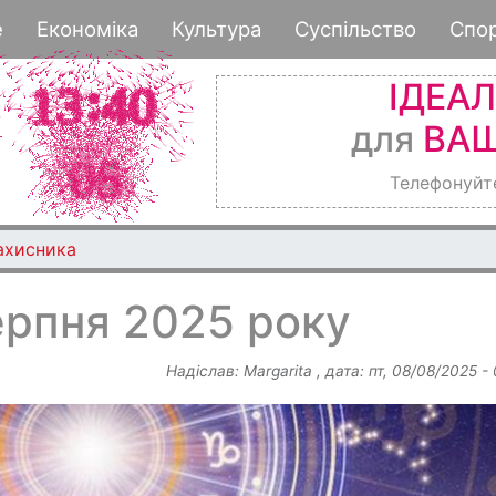
Перейти
е
Економіка
Культура
Суспільство
Спо
до
основного
ІДЕА
вмісту
для
ВАШ
Телефонуйт
ахисника
ерпня 2025 року
Надіслав:
Margarita
, дата:
пт, 08/08/2025 -