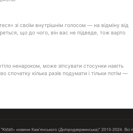
ся» зі своїм внутрішнім голосом — на відміну від
реться, що до чого, він вас не підведе, тож варто
етіло ненароком, може зіпсувати стосунки навіть
 спочатку кілька разів подумати і тільки потім —
 "Kstati+ новини Кам'янського (Дніпродзержинська)" 2010-2024. Всі 