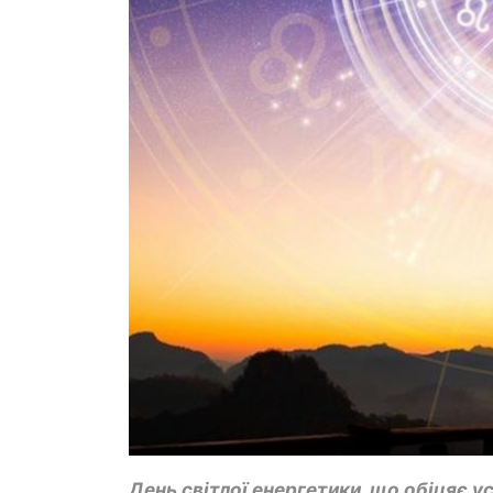
День світлої енергетики, що обіцяє ус