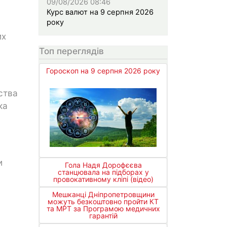
09/08/2026 08:46
Курс валют на 9 серпня 2026
року
их
Топ переглядів
Гороскоп на 9 серпня 2026 року
ства
ка
и
Гола Надя Дорофєєва
станцювала на підборах у
провокативному кліпі (відео)
Мешканці Дніпропетровщини
можуть безкоштовно пройти КТ
та МРТ за Програмою медичних
гарантій