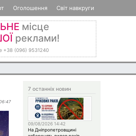
рт
Оголошення
Світ навкруги
ЛЬНЕ
місце
ОЇ
реклами!
е +38 (096) 9531240
7 останніх новин
 06:47
09/08/2026 14:42
На Дніпропетровщині
заборонять вилов раків