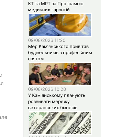
КТ та МРТ за Програмою
медичних гарантій
09/08/2026 11:20
Мер Кам’янського привітав
будівельників з професійним
святом
и
ки
09/08/2026 10:20
У Кам’янському планують
розвивати мережу
ветеранських бізнесів
але