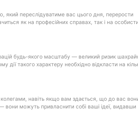
, який переслідуватиме вас цього дня, перерости
читься як на професійних справах, так і на особист
ерацій будь-якого масштабу — великий ризик шахрай
тому дії такого характеру необхідно відкласти на кіль
 колегами, навіть якщо вам здається, що до вас вон
— вони можуть привласнити собі ваші ідеї, видавши