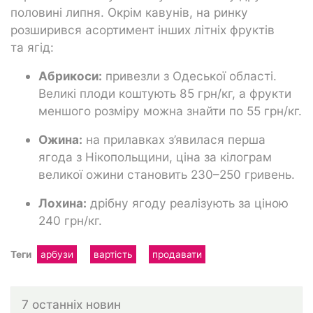
половині липня. Окрім кавунів, на ринку
розширився асортимент інших літніх фруктів
та ягід:
Абрикоси:
привезли з Одеської області.
Великі плоди коштують 85 грн/кг, а фрукти
меншого розміру можна знайти по 55 грн/кг.
Ожина:
на прилавках з’явилася перша
ягода з Нікопольщини, ціна за кілограм
великої ожини становить 230–250 гривень.
Лохина:
дрібну ягоду реалізують за ціною
240 грн/кг.
Теги
арбузи
вартість
продавати
7 останніх новин