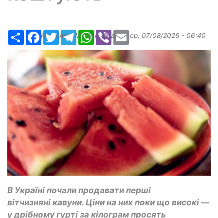
Ресурс
Facebook
Twitter
Telegram
WhatsApp
Viber
Email
Надіслав:
Margarita
, дата:
ср, 07/08/2026 - 06:40
В Україні почали продавати перші
вітчизняні кавуни. Ціни на них поки що високі —
у дрібному гурті за кілограм просять