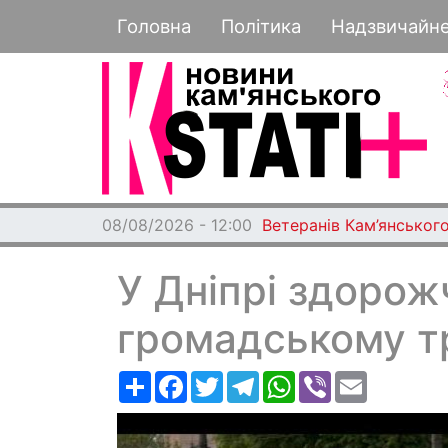
Основная навигация
Головна
Політика
Надзвичайн
08/08/2026 - 12:00
Ветеранів Кам’янського
У Дніпрі здорож
громадському т
Ресурс
Facebook
Twitter
Telegram
WhatsApp
Viber
Email