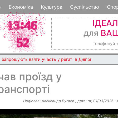
Перейти
е
Економіка
Культура
Суспільство
Спо
до
основного
ІДЕА
вмісту
для
ВАШ
Телефонуйт
 запрошують взяти участь у регаті в Дніпрі
чав проїзд у
ранспорті
Надіслав:
Александр Бугаев
, дата:
пт, 01/03/2025 -