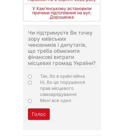
У Кам’янському встановили
причини підтоплення на вул.
Дорошенка
Чи підтримуєте Ви точку
зору київських
чиновників і депутатів,
що треба обмежити
фінансові витрати
місцевих громад України?
Варіанти
Так, бо в країні війна
Ні, бо це порушення
прав місцевого
самоврядування
Мені все одно
Голос