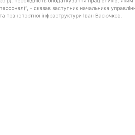
збір), необхідність оподаткування працівників, яким
 персонал)”, - сказав заступник начальника управлін
та транспортної інфраструктури Іван Васючков.