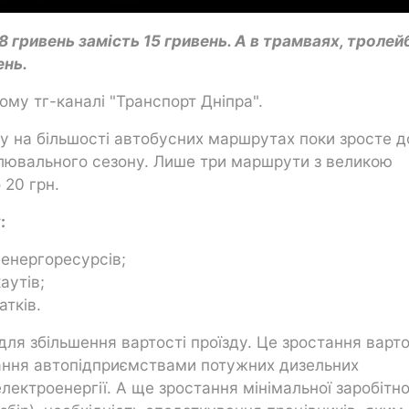
18 гривень замість 15 гривень. А в трамваях, троле
ень.
ому тг-каналі "Транспорт Дніпра".
ду на більшості автобусних маршрутах поки зросте д
палювального сезону. Лише три маршрути з великою
 20 грн.
у:
 енергоресурсів;
аутів;
атків.
ля збільшення вартості проїзду. Це зростання варто
тання автопідприємствами потужних дизельних
електроенергії. А ще зростання мінімальної заробітно