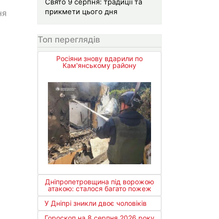
Свято 9 серпня: традиції та
прикмети цього дня
ня
Топ переглядів
Росіяни знову вдарили по
Кам'янському району
Дніпропетровщина під ворожою
атакою: сталося багато пожеж
У Дніпрі зникли двоє чоловіків
Гороскоп на 8 серпня 2026 року