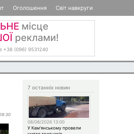
рт
Оголошення
Світ навкруги
ЛЬНЕ
місце
ОЇ
реклами!
е +38 (096) 9531240
7 останніх новин
 09:30
08/08/2026 13:00
У Кам'янському провели
миття тротуарів