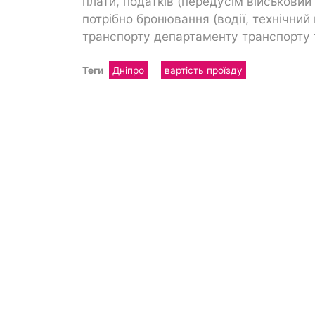
плати, податків (передусім військовий 
потрібно бронювання (водії, технічний
транспорту департаменту транспорту 
Теги
Дніпро
вартість проїзду