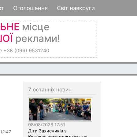
рт
Оголошення
Світ навкруги
ЛЬНЕ
місце
ОЇ
реклами!
е +38 (096) 9531240
7 останніх новин
08/08/2026 17:51
Діти Захисників з
 12:47
Кам’янського прямують на