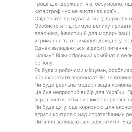
Гроші для держави, які, безумовно, під
катастрофічно не вистачає країні.
Слід також врахувати, що у держави н
Особисто я підтримую велику привати
власника, інвестицій для модернізації 
утримання та отримання доходів у бю
Однак залишаються відкриті питання –
цілому? Вільногірський комбінат є ве
регіону.
Як буде з робочими місцями, особлив
або скоротити персонал? Як це вплине
Чи буде реальна модернізація комбіна
Це був непростий вибір для України. П
зараз кошти, втім викликає серйозні 
Чи буде ця угода корисною для економ
втрати контролю над стратегічними р
Питання залишаються відкритими. Відпо