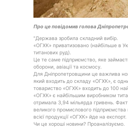
Про це повідомив голова Дніпропетр
"Держава зробила складний вибір.
«ОГХК» приватизовано (найбільше в Ук
титанових руд).
Це те саме підприємство, яке займаєт
оборони, авіації та космосу.
Для Дніпропетровщини це важлива нови
який входить до складу «ОГХК», є одни
товариство «ОГХК» входить до 100 най
«ОГХК» є найбільшим виробником титан
отримала 3,94 мільярда гривень. Факт
великого промислового підприємства н
всієї продукції «ОГХК» йде на експорт.
Чи це хороші новини? Проаналізуємо.