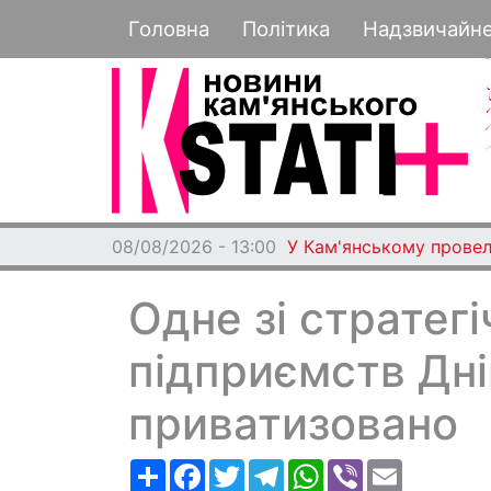
Основная навигация
Головна
Політика
Надзвичайн
08/08/2026 - 13:00
У Кам'янському провел
Одне зі стратег
підприємств Дн
приватизовано
Ресурс
Facebook
Twitter
Telegram
WhatsApp
Viber
Email