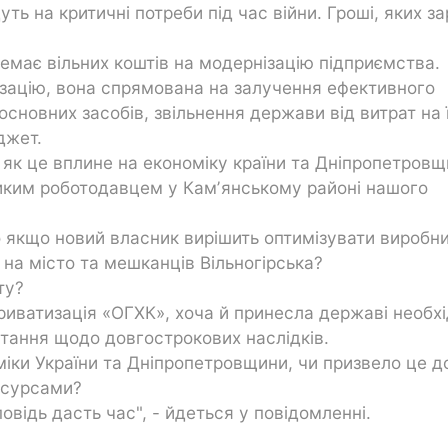
уть на критичні потреби під час війни. Гроші, яких за
емає вільних коштів на модернізацію підприємства.
зацію, вона спрямована на залучення ефективного
основних засобів, звільнення держави від витрат на 
джет.
 як це вплине на економіку країни та Дніпропетровщ
ликим роботодавцем у Камʼянському районі нашого
о якщо новий власник вирішить оптимізувати виробн
 на місто та мешканців Вільногірська?
ту?
риватизація «ОГХК», хоча й принесла державі необхі
питання щодо довгострокових наслідків.
іки України та Дніпропетровщини, чи призвело це д
есурсами?
відь дасть час", - йдеться у повідомленні.