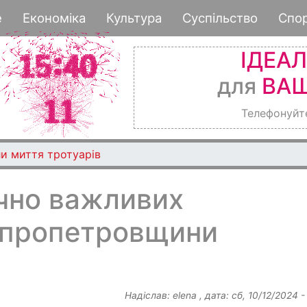
Перейти
е
Економіка
Культура
Суспільство
Спо
до
основного
ІДЕА
вмісту
для
ВАШ
Телефонуйт
и миття тротуарів
ічно важливих
іпропетровщини
Надіслав:
elena
, дата:
сб, 10/12/2024 -