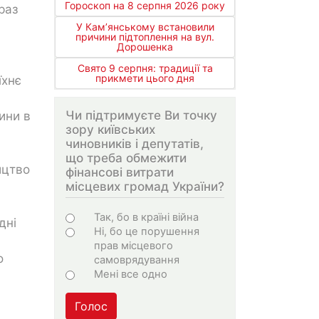
Гороскоп на 8 серпня 2026 року
раз
У Кам’янському встановили
причини підтоплення на вул.
Дорошенка
Свято 9 серпня: традиції та
прикмети цього дня
їхнє
Чи підтримуєте Ви точку
ини в
зору київських
чиновників і депутатів,
що треба обмежити
ицтво
фінансові витрати
місцевих громад України?
Варіанти
Так, бо в країні війна
дні
Ні, бо це порушення
прав місцевого
о
самоврядування
Мені все одно
Голос