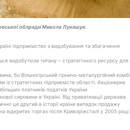
овської облради Микола Лукашук.
раїні підприємство з видобування та збагачення
ься видобутком титану – стратегічного ресурсу для
на, бо Вільногірський гірничо-металургійний комбі
м із стратегічних підприємств області. Акціонерне
більших платників податків України.
ової сировини в Україні. Від приватизації держава
ично це другий в історії країни випадок продажу
а відкритих торгах після Криворіжсталі у 2005 році