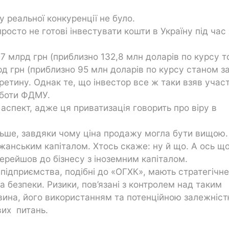
у реальної конкуренції не було.
просто не готові інвестувати кошти в Україну під час
,7 млрд грн (приблизно 132,8 млн доларів по курсу т
д грн (приблизно 95 млн доларів по курсу станом за
ретину. Однак те, що інвестор все ж таки взяв участ
роботи ФДМУ.
аспект, адже ця приватизація говорить про віру в
ільше, завдяки чому ціна продажу могла бути вищою
жанським капіталом. Хтось скаже: ну й що. А ось що
перейшов до бізнесу з іноземним капіталом.
 підприємства, подібні до «ОГХК», мають стратегічне
а безпеки. Ризики, пов’язані з контролем над таким
ина, його використанням та потенційною залежніст
вих питань.