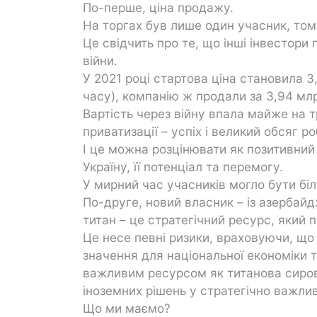
По-перше, ціна продажу.
На торгах був лише один учасник, том
Це свідчить про те, що інші інвестори 
війни.
У 2021 році стартова ціна становила 3
часу), компанію ж продали за 3,94 млр
Вартість через війну впала майже на т
приватизації – успіх і великий обсяг 
І це можна розцінювати як позитивний 
Україну, її потенціал та перемогу.
У мирний час учасників могло бути б
По-друге, новий власник – із азербайд
титан – це стратегічний ресурс, який 
Це несе певні ризики, враховуючи, що
значення для національної економіки т
важливим ресурсом як титанова сиров
іноземних рішень у стратегічно важли
Що ми маємо?